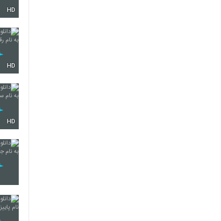
HD
3992
3993
HD
3994
HD
3995
3996
3997