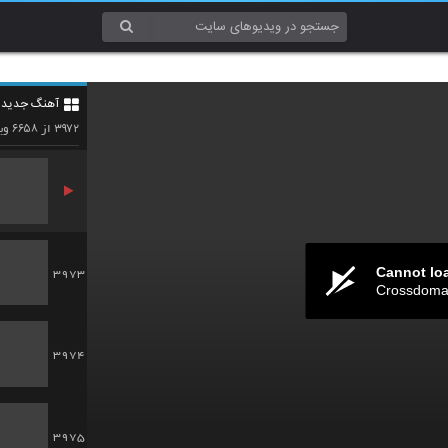
3970
آهنگ جدید 4
3971
۶۶۵۸
۳۹۷۲
از
وید
Cannot lo
3973
Crossdomai
3974
3975