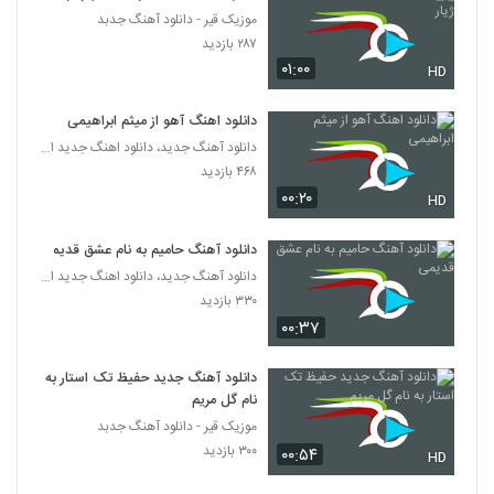
موزیک قیر - دانلود آهنگ جدبد
دانلود آهنگ مهدی شهنازی دل دیوونه
۲۸۷ بازدید
(Mehdi Shahnazi Dele Divoneh)
۰۱:۰۰
HD
3890
۹۳۲ بازدید
دانلود اهنگ آهو از میثم ابراهیمی
آهنگ حامد پهلان بنام زیبا صنم
دانلود آهنگ جدید، دانلود اهنگ جدید ایرانی
۴۴۷ بازدید
3891
۴۶۸ بازدید
۰۰:۲۰
HD
موزیک زیبای آروم جونمی از حسین سعادت
۳۰۶ بازدید
3892
دانلود آهنگ حامیم به نام عشق قدیمی
دانلود آهنگ جدید، دانلود اهنگ جدید ایرانی
۳۳۰ بازدید
دانلود آهنگ مهدی احمدوند بماند
۰۰:۳۷
۵۲۴ بازدید
3893
دانلود آهنگ جدید حفیظ تک استار به
آهنگ میخوای بری برو (سعید علیپور) از وحید
نام گل مریم
خراطها(پاپ)
3894
موزیک قیر - دانلود آهنگ جدبد
۳۱۵ بازدید
۳۰۰ بازدید
۰۰:۵۴
HD
Amir Jalilian Ye Hesse Dige