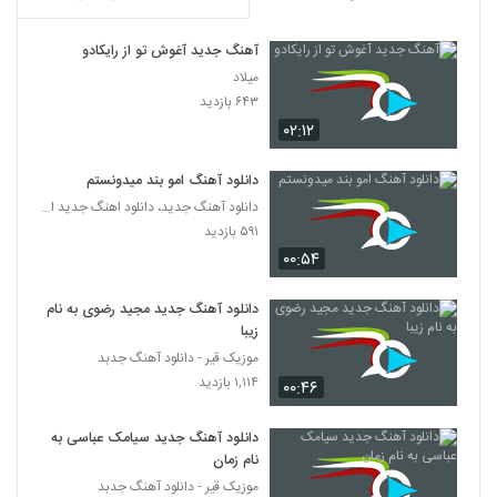
(Behrang Noshadpoor Donyaye Por
3928
Ehsas)
۳۱۳ بازدید
آهنگ جدید آغوش تو از رایکادو
دانلود آهنگ حمزه جهانشیری بی قراری
میلاد
۲۸۲ بازدید
۶۴۳ بازدید
3929
۰۲:۱۲
دانلود آهنگ نبض عاشقی از محمد خسروپور
دانلود آهنگ امو بند میدونستم
۶۸۹ بازدید
3930
دانلود آهنگ جدید، دانلود اهنگ جدید ایرانی
۵۹۱ بازدید
آهنگ بابک مدبر بنام تراژدی بارون
۰۰:۵۴
۴۳۴ بازدید
3931
دانلود آهنگ جدید مجید رضوی به نام
زیبا
دانلود آهنگ بهنام بانی فقط برو (Behnam
Bani Faghat Boro)
موزیک قیر - دانلود آهنگ جدبد
3932
۵۵۶ بازدید
۱,۱۱۴ بازدید
۰۰:۴۶
دانلود آهنگ جدید و زیبای لیلی با نام دریا دلم
دانلود آهنگ جدید سیامک عباسی به
خواست
3933
نام زمان
۳۵۴ بازدید
موزیک قیر - دانلود آهنگ جدبد