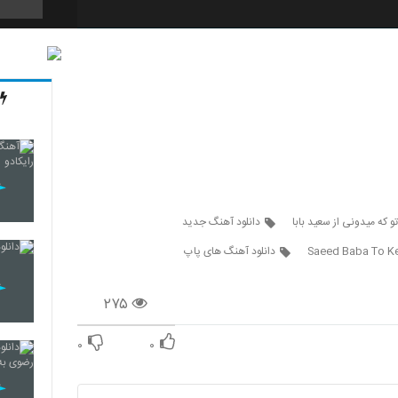
3994
3995
3996
و که میدونی از سعید بابا
دانلود آهنگ جدید
Saeed Baba To K
دانلود آهنگ های پاپ
3997
۲۷۵
۰
۰
3998