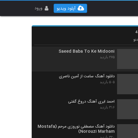
دانلود آهنگ جدید و زیبای امیرمحمد یاسر با نام
بهونه گیری
ورود
آپلود ویدیو
۲۸۹ بازدید
نیما صادقی آهنگ رویای بی فردا
۳۰۲ بازدید
ئو
Saeed Baba To Ke Midooni
۲۷۵ بازدید
دانلود آهنگ ساعت از آمین ناصری
۵۰۵ بازدید
احمد ابری آهنگ دروغ گفتی
۳۱۶ بازدید
دانلود آهنگ مصطفی نوروزی مرحم (Mostafa
Norouzi Marham)
۳۲۰ بازدید