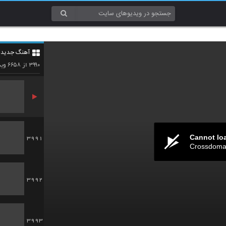
3988
آهنگ جدید 4
3989
۶۶۵۸
۳۹۹۰
از
وید
Cannot lo
3991
Crossdomai
3992
3993