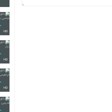
3999
4000
HD
HD
HD