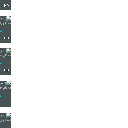
HD
3646
3647
HD
3648
HD
3649
3650
3651