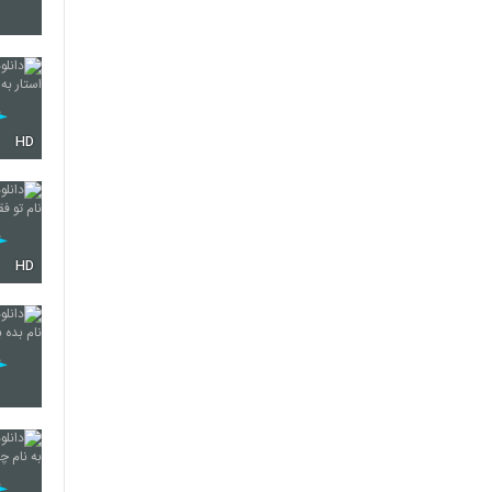
3641
HD
3642
3643
HD
3644
3645