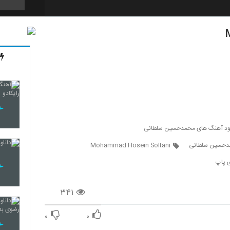
3630
3631
3632
لود آهنگ های محمدحسین سلطانی
دحسین سلطانی
Mohammad Hosein Soltani
ی پاپ
3633
۳۴۱
3634
۰
۰