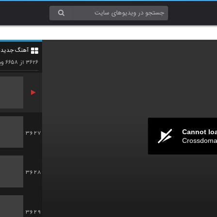
3624
آهنگ جدید 4
3625
۶۶۵۸
۳۶۲۶
از
وی
Cannot lo
3627
Crossdomai
3628
3629