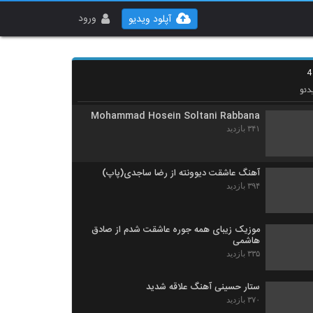
آهنگ رضا یزدانی بنام تو خودم میسوزم
۳۹۴ بازدید
ورود
آپلود ویدیو
دانلود آهنگ نقاب از مهرداد جباری
۳۳۸ بازدید
دئو
Mohammad Hosein Soltani Rabbana
۳۴۱ بازدید
آهنگ عاشقت دیوونته از رضا ساجدی(پاپ)
۳۹۴ بازدید
موزیک زیبای همه جوره عاشقت شدم از صادق
هاشمی
۳۳۵ بازدید
ستار حسینی آهنگ علاقه شدید
۳۷۰ بازدید