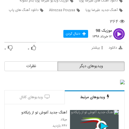
دانلود آهنگ های علیرضا پویا
موزیک ویدیو علیرضا پویا بنام نشونه
3712
آهنگ جدید علیرضا پویا
Alirezaa Pouyaa
دانلود آهنگ های پاپ
حسین قدمی آهنگ ساده منم
۳۶۴
۲۹۸ بازدید
3713
موزیک 98
دنبال کردن
۱۲ خرداد ۱۳۹۸
دانلود آهنگ برگرد از بابک آباد
۲۸۲ بازدید
دانلود
بیشتر
۰
۰
3714
دانلود آهنگ جدید و زیبای اکتاو با نام ستاره
ویدیوهای دیگر
نظرات
مربع
3715
۳۱۵ بازدید
آهنگ درمونم از مجید سلطانی(پاپ)
۳۱۸ بازدید
3716
ویدیوهای مرتبط
ویدیوهای کانال
آهنگ امید صادقی بنام رفیق نیمه راه
آهنگ جدید آغوش تو از رایکادو
۲۹۰ بازدید
3717
میلاد
۶۴۲ بازدید