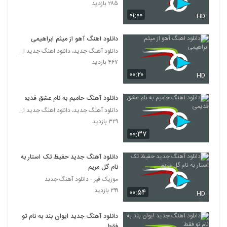
۲۸۵ بازدید
۰۱:۰۰
HD
میثم خالدی آهنگ عشق الکی نیست
۳۶۴ بازدید
3724
دانلود اهنگ آهو از میثم ابراهیمی
دانلود آهنگ جدید، دانلود اهنگ جدید ایرانی
Hadi Eskandari Baroon Zade
۴۶۷ بازدید
۳۱۰ بازدید
۰۰:۲۰
3725
HD
دانلود آهنگ حامیم به نام عشق قدیمی
موزیک زیبای شور عاشقانه از میرحسن آقازاده
۲۵۹ بازدید
دانلود آهنگ جدید، دانلود اهنگ جدید ایرانی
3726
۳۲۹ بازدید
۰۰:۳۷
آهنگ حسین آر اچ بنام درگیرت نمیشم
۳۱۱ بازدید
3727
دانلود آهنگ جدید حفیظ تک استار به
نام گل مریم
دانلود آهنگ محسن شهاب تو که باشی
موزیک قیر - دانلود آهنگ جدبد
(Mohsen Shahab To Ke Bashi)
۲۹۹ بازدید
۰۰:۵۴
HD
3728
۳۱۵ بازدید
دانلود آهنگ جدید ایوان بند به نام تو
دانلود آهنگ یوسف الهی به خودم اومدم
فقط