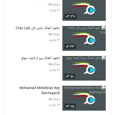
سانگ 98
دانلود آهنگ پوریا سلیمانی همیشگی
۲۱ بازدید
۳۳۴ بازدید
۰۳:۳۷
4525
دانلود آهنگ یاس لال (Yas Lal)
آهنگ مهدی کیان بنام ای جان
سانگ 98
۴۶۰ بازدید
4526
۱۷ بازدید
۰۴:۴۳
یاسر حسینی آهنگ رویا
۳۴۸ بازدید
4527
دانلود آهنگ برو از احمد سولو
سانگ 98
۲۱ بازدید
دانلود آهنگ بيتا طايي وینستون لایت
۰۳:۵۱
۵۷۳ بازدید
4528
Mohamad Mohebian Key
آهنگ مرد رویاهات از شهروز پدرامی نیا(پاپ)
Barmigardi
۲۳۹ بازدید
4529
سانگ 98
۱۷ بازدید
۰۳:۲۵
آرس آهنگ زندگی