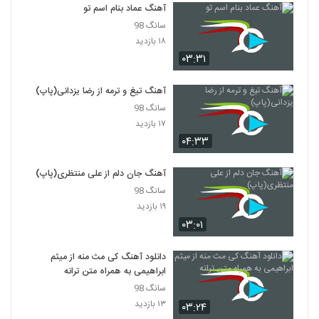
۲۹۰ بازدید
آهنگ عماد بنام اسم تو
4530
سانگ 98
۱۸ بازدید
دانلود آهنگ جدید و زیبای هاشم کریمی با نام
بیا بریم
۰۳:۳۱
4531
۲۹۶ بازدید
آهنگ تیغ و ترمه از رضا یزدانی(پاپ)
دانلود آهنگ علیرضا محمدپور تو رو نداشتم
سانگ 98
(Alireza Mohammadpour To Ro
۱۷ بازدید
4532
Nadashtam)
۲۶۰ بازدید
۰۴:۳۳
آهنگ اگه بری از کامیار مطیع(پاپ)
آهنگ جان دلم از علی منتظری(پاپ)
۲۷۶ بازدید
4533
سانگ 98
۱۹ بازدید
دانلود آهنگ جدید و زیبای علیرضا بلوری با نام
۰۳:۰۱
بازی تقدیر
4534
۲۲۹ بازدید
دانلود آهنگ کی مث منه از میثم
ابراهیمی به همراه متن ترانه
دانلود آهنگ باری به هر جهت (به همراه زال)
از شایع
سانگ 98
4535
۳۸۶ بازدید
۱۳ بازدید
۰۳:۲۴