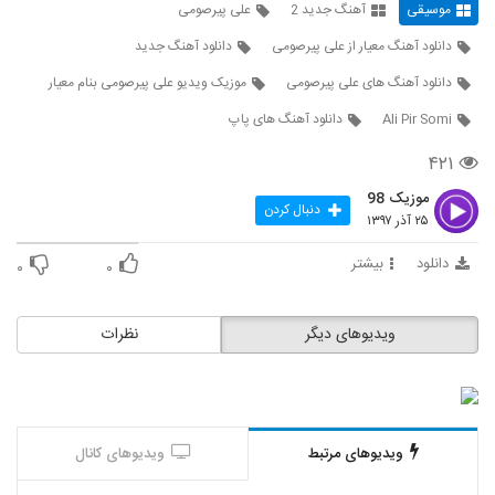
موسیقی
آهنگ جدید 2
علی پیرصومی
172
دانلود آهنگ معیار از علی پیرصومی
دانلود آهنگ جدید
دانلود آهنگ جدید و زیبای امیرحسین
دانلود آهنگ های علی پیرصومی
موزیک ویدیو علی پیرصومی بنام معیار
پورمحمدی با نام مگه میشه
173
۴۹۲ بازدید
Ali Pir Somi
دانلود آهنگ های پاپ
دی جی میلاد شیرزاد آهنگ شب یلدا
۴۲۱
۸۲۴ بازدید
174
موزیک 98
دنبال کردن
۲۵ آذر ۱۳۹۷
دانلود آهنگ نادر (جدید) حراج (Nader New
Haraj)
دانلود
بیشتر
۰
۰
175
۵۰۸ بازدید
آهنگ سعید علیزاده (I) بنام کابوس تازه
ویدیوهای دیگر
نظرات
۶۹۴ بازدید
176
دانلود آهنگ منصور نصرتی راه ما (Mansour
Nosrati Rahe Ma)
177
ویدیوهای مرتبط
ویدیوهای کانال
۴۶۶ بازدید