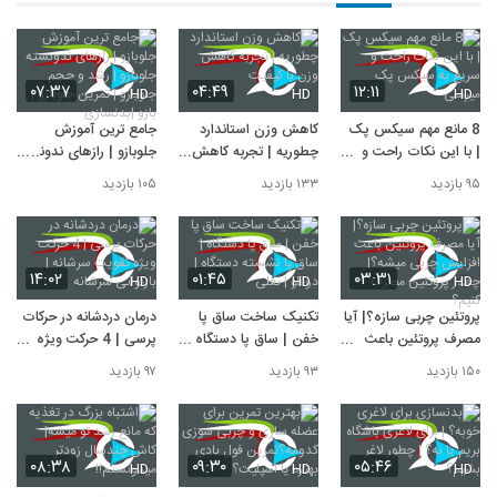
۰۷:۳۷
۰۴:۴۹
۱۲:۱۱
HD
HD
HD
8 مانع مهم سیکس پک
کاهش وزن استاندارد
جامع ترین آموزش
| با این نکات راحت و
چطوریه | تجربه کاهش
جلوبازو | رازهای ندونسته
سریع به سیکس پک
وزن با کیفیت
جلوبازو | رشد و حجم
۹۵ بازدید
۱۳۳ بازدید
۱۰۵ بازدید
میرسی
جلوبازو | تمرین جلوبازو |
بازو |بدنسازی
۱۴:۰۲
۰۱:۴۵
۰۳:۳۱
HD
HD
HD
پروتئین چربی سازه؟| آیا
تکنیک ساخت ساق پا
درمان دردشانه در حرکات
مصرف پروتئین باعث
خفن | ساق پا دستگاه |
پرسی | 4 حرکت ویژه
افزایش چربی میشه؟|
ساق پا نشسته دستگاه |
تقویت سرشانه | بازتوانی
۱۵۰ بازدید
۹۳ بازدید
۹۷ بازدید
چقدر پروتئین مصرف
دوقلو | نعلی
سرشانه
کنیم؟
۰۸:۳۸
۰۹:۳۰
۰۵:۴۶
HD
HD
HD