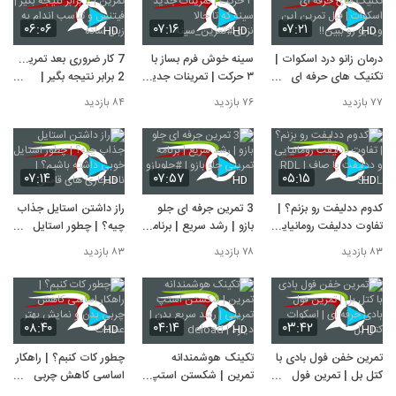
۰۶:۰۶
۰۷:۱۶
۰۷:۲۱
HD
HD
HD
درمان زانو درد اسکوات |
سینه خوش فرم بساز با
7 کار ضروری بعد تمرین |
تکنیک های حرفه ای
۳ حرکت | تمرینات جدید
2 برابر نتیجه بگیر |
اسکوات | قبل تمرین
سینه که تا حالا
فیتنس و تناسب اندام به
۷۷ بازدید
۷۶ بازدید
۸۴ بازدید
این ویدیو رو ببین!!
نزدی#تمرین_سینه
زبان ساده
۰۷:۱۴
۰۷:۵۷
۰۵:۱۵
HD
HD
HD
کدوم ددلیفت رو بزنم؟ |
3 تمرین جرفه ای جلو
راز داشتن استایل جذاب
تفاوت ددلیفت رومانیایی
بازو | رشد سریع | برنامه
چیه؟ | چطور استایل
و ددلیفت پا صاف | RDL
تمرینی جلو بازو |
خوبی داشته باشیم؟ |
۸۳ بازدید
۷۸ بازدید
۸۳ بازدید
SLDL
#جلوبازو
ناهنجاری های قامتی
۰۸:۴۰
۰۴:۱۴
۰۳:۴۲
HD
HD
HD
تمرین خفن فول بادی با
تکینک هوشمندانه
چطور کات کنبم؟ | راهکار
کتل بل | تمرین فول
تمرین | شکستن استپ
اساسی کاهش چربی
بادی حرفه ای | اسکوات
تمرینی | رشد سریع بدن
بدن و نمایش بهتر