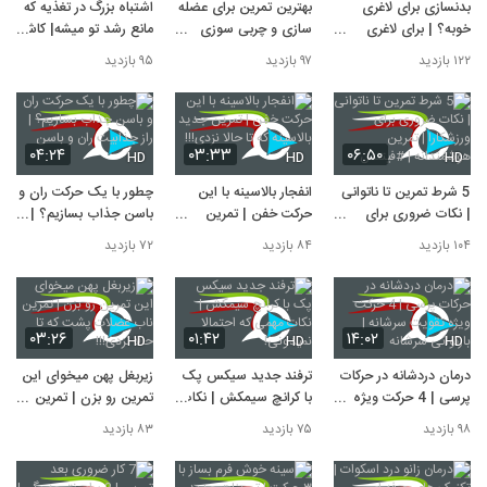
بدنسازی برای لاغری
بهترین تمرین برای عضله
اشتباه بزرگ در تغذیه که
خوبه؟ | برای لاغری
سازی و چربی سوزی
مانع رشد تو میشه| کاش
باشگاه بریم یا نه؟ |
کدومه؟تمرین فول بادی
چندسال زودتر
۱۲۲ بازدید
۹۷ بازدید
۹۵ بازدید
چطور لاغر بشیم؟
بهتره یا اسپلیت؟
میدونستم!!
۰۴:۲۴
۰۳:۳۳
۰۶:۵۰
HD
HD
HD
5 شرط تمرین تا ناتوانی
انفجار بالاسینه با این
چطور با یک حرکت ران و
| نکات ضروری برای
حرکت خفن | تمرین
باسن جذاب بسازیم؟ |
ورزشکارا | تمرین
جدید بالاسینه که تا حالا
راز جذابیت ران و باسن
۱۰۴ بازدید
۸۴ بازدید
۷۲ بازدید
هوشمندانه | #فیتنس
نزدی!!!
۰۳:۲۶
۰۱:۴۲
۱۴:۰۲
HD
HD
HD
درمان دردشانه در حرکات
ترفند جدید سیکس پک
زیربغل پهن میخوای این
پرسی | 4 حرکت ویژه
با کرانچ سیمکش | نکات
تمرین رو بزن | تمرین
تقویت سرشانه | بازتوانی
مهمی که احتمالا
ناب عضلات پشت که تا
۹۸ بازدید
۷۵ بازدید
۸۳ بازدید
سرشانه
نمیدونی!
حالا نزدی!!!