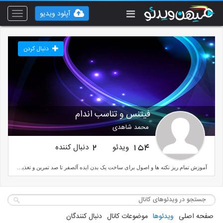
آپلود ویدیو
Toggle
vigation
دنبال کردن
فیتنس و تناسب اندام
محمد شاهدی
ویدئو
دنبال کننده
2
154
آموزش تمام ریز نکته ها و اصول برای ساخت یک بدن ایده آلصفر تا صد تمرین و تغذیهنکات کاربردی خفن
صفحه اصلی
ویدئوها
موضوعات کانال
دنبال کنندگان