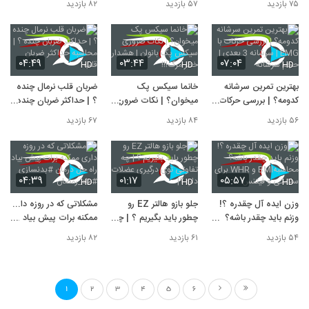
۷۵ بازدید
۵۷ بازدید
۸۲ بازدید
کتل بل
| دیلود | deload
عضلات
۰۴:۴۹
۰۳:۴۴
۰۷:۰۴
HD
HD
HD
بهترین تمرین سرشانه
خانما سیکس پک
ضربان قلب نرمال چنده
کدومه؟ | بررسی حرکات
میخوان؟ | نکات ضروری
؟ | حداکثر ضربان چنده
با EMG | سرشانه 3
سیکس پک بانوان |
؟ | محاسبه حداکثر
۵۶ بازدید
۸۴ بازدید
۶۷ بازدید
بعدی | حجم سرشانه
هشدار خطر مرگ!!!
ضربان قلب
۰۴:۳۹
۰۱:۱۷
۰۵:۵۷
HD
HD
HD
وزن ایده آل چقدره ؟!
جلو بازو هالتر EZ رو
مشکلاتی که در روزه داری
وزنم باید چقدر باشه؟
چطور باید بگیریم ؟ | چه
ممکنه برات پیش بیاد راه
محاسبهBMI و WHR
تفاوتی توی درگیری
حل درمان #بدنسازی
۵۴ بازدید
۶۱ بازدید
۸۲ بازدید
برای سلامتی و فیتنس
عضلات داره ؟|
#ماه_رمضان
1
2
3
4
5
6