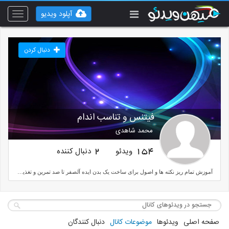
آپلود ویدیو
Toggle
vigation
دنبال کردن
فیتنس و تناسب اندام
محمد شاهدی
ویدئو
دنبال کننده
2
154
آموزش تمام ریز نکته ها و اصول برای ساخت یک بدن ایده آلصفر تا صد تمرین و تغذیهنکات کاربردی خفن
صفحه اصلی
ویدئوها
موضوعات کانال
دنبال کنندگان