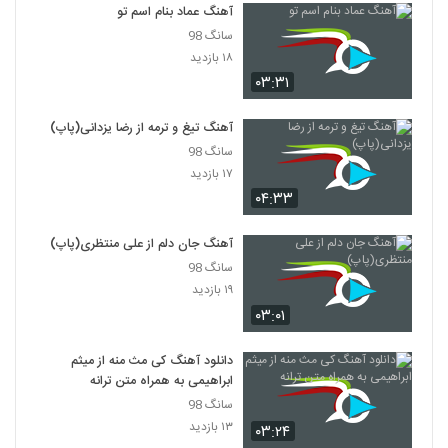
۳۰۲ بازدید
آهنگ عماد بنام اسم تو
6581
سانگ 98
۱۸ بازدید
آهنگ یه دل سیر از وحید عیوضی(پاپ)
۰۳:۳۱
۲۴۵ بازدید
6582
آهنگ تیغ و ترمه از رضا یزدانی(پاپ)
دانلود آهنگ سرنوشت از رامین روزبه
سانگ 98
۲۷۰ بازدید
6583
۱۷ بازدید
۰۴:۳۳
دانلود آهنگ جدید و زیبای پیام محمودیان با
نام یواش منو میبوسه
آهنگ جان دلم از علی منتظری(پاپ)
6584
۲۳۳ بازدید
سانگ 98
۱۹ بازدید
آهنگ رضا زد آر بنام هیجده سالگی
۰۳:۰۱
۲۵۸ بازدید
6585
دانلود آهنگ کی مث منه از میثم
ابراهیمی به همراه متن ترانه
ایهام بند آهنگ سلطان قلب من
۲۹۵ بازدید
سانگ 98
6586
۱۳ بازدید
۰۳:۲۴