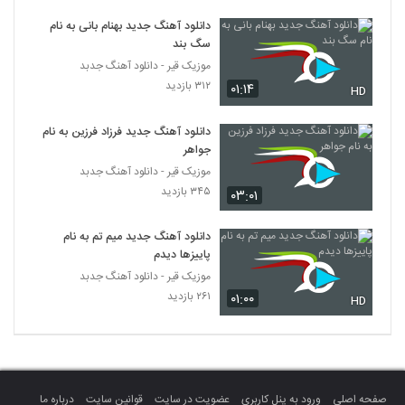
دانلود آهنگ مهدی نورقربانی بال هایی برای
سقوط (Mahdi Noorghorbani Wings
دانلود آهنگ جدید بهنام بانی به نام
6526
For Falling)
سگ بند
۲۴۵ بازدید
موزیک قیر - دانلود آهنگ جدبد
دانلود آهنگ بهنام داوری حس خوب
۳۱۲ بازدید
۰۱:۱۴
HD
۲۲۶ بازدید
6527
دانلود آهنگ جدید فرزاد فرزین به نام
جواهر
علیرضا خنجری آهنگ سنگ دل
موزیک قیر - دانلود آهنگ جدبد
۲۵۴ بازدید
6528
۳۴۵ بازدید
۰۳:۰۱
دانلود آهنگ رضا بهرام مو به مو (رمیکس)
دانلود آهنگ جدید میم تم به نام
(Reza Bahram Moo Be Moo)
6529
پاییزها دیدم
۲۵۳ بازدید
موزیک قیر - دانلود آهنگ جدبد
۲۶۱ بازدید
۰۱:۰۰
موزیک زیبای عشق تو از میلاد باکری
HD
۲۱۳ بازدید
6530
دانلود آهنگ جدید و زیبای مرتضی بهاری با نام
ارباب بی کفن
6531
صفحه اصلی
ورود به پنل کاربری
عضویت در سایت
قوانین سایت
درباره ما
۲۷۲ بازدید