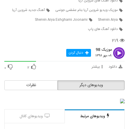
دانلود آهنگ های شروین آریا
6494
موزیک ویدیو شروین آریا بنام عشقمی جونمی
آهنگ جدید شروین آریا
دانلود آهنگ پایا اسم من شما نیست
Shervin Arya Eshghami Joonami
Shervin Arya
۲۵۰ بازدید
6495
دانلود آهنگ های پاپ
۲۱۹
محمد استقامت آهنگ بعد از تو
۲۳۰ بازدید
6496
موزیک 98
دنبال کردن
۰۸ مهر ۱۳۹۸
Juan Band Be Fekram Bash
دانلود
بیشتر
۰
۲
۲۴۰ بازدید
6497
ویدیوهای دیگر
نظرات
دانلود آهنگ جدید و زیبای دیجی رزیکس با نام
هیچ
6498
۳۱۳ بازدید
دانلود آهنگ فرزاد قیدارزاده دنیامیز
۲۰۷ بازدید
ویدیوهای مرتبط
ویدیوهای کانال
6499