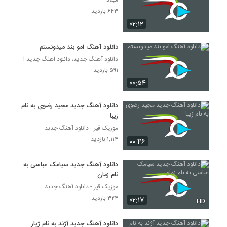
میلاد
دانلود آهنگ جدید و زیبای علی تیک ام با نام
۶۴۳ بازدید
چشم
6446
۰۲:۱۲
۲۲۰ بازدید
موزیک زیبای علقمه از جلیل جمدار
دانلود آهنگ امو بند میدونستم
۲۰۱ بازدید
دانلود آهنگ جدید، دانلود اهنگ جدید ایرانی
6447
۵۹۱ بازدید
۰۰:۵۴
آهنگ از شنبه 2 از امین رفیعی(پاپ)
۲۷۸ بازدید
6448
دانلود آهنگ جدید مجید رضوی به نام
زیبا
دانلود آهنگ هومن مرادخانی تو بارون چشات
موزیک قیر - دانلود آهنگ جدبد
(Hooman Moradkhani To Barone
۱,۱۱۴ بازدید
6449
۰۰:۴۶
Cheshat)
۲۱۳ بازدید
دانلود آهنگ جدید سیامک عباسی به
دانلود آهنگ ابراهیم نامی خراب کردی
(Ebrahim Nami Kharab Kardi)
نام زمان
6450
۲۲۸ بازدید
موزیک قیر - دانلود آهنگ جدبد
۳۲۴ بازدید
۰۲:۱۷
HD
دانلود آهنگ حامد پهلان فیس تو فیس
۳۳۱ بازدید
6451
دانلود آهنگ جدید آژند به نام ژیار