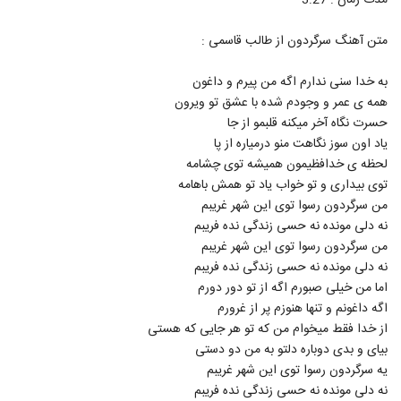
مدت زمان : 3:27
4798
متن آهنگ سرگردون از طالب قاسمی :
موزیک زیبای درسته که عاشقتم از پیام شیرزاد
۳۲۵ بازدید
4799
به خدا سنی ندارم اگه من پیرم و داغون
همه ی عمر و وجودم شده با عشق تو ویرون
حسرت نگاه آخر میکنه قلبمو از جا
دانلود آهنگ چیکار کردی از یابین
یاد اون سوز نگاهت منو درمیاره از پا
۳۳۲ بازدید
4800
لحظه ی خدافظیمون همیشه توی چشامه
توی بیداری و تو خواب یاد تو همش باهامه
من سرگردون رسوا توی این شهر غریبم
نه دلی مونده نه حسی زندگی نده فریبم
من سرگردون رسوا توی این شهر غریبم
نه دلی مونده نه حسی زندگی نده فریبم
اما من خیلی صبورم اگه از تو دور دورم
اگه داغونم و تنها هنوزم پر از غرورم
از خدا فقط میخوام من که تو هر جایی که هستی
بیای و بدی دوباره دلتو به من دو دستی
یه سرگردون رسوا توی این شهر غریبم
نه دلی مونده نه حسی زندگی نده فریبم