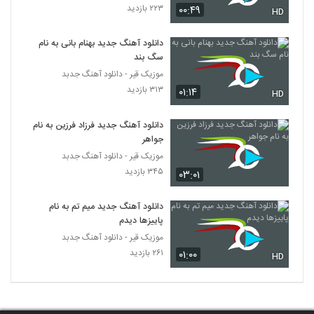
۲۲۳ بازدید
۰۰:۴۹
آهنگ حضرت عشق از شایان غفاری(پاپ)
HD
۳۵۲ بازدید
3660
دانلود آهنگ جدید بهنام بانی به نام
سگ بند
دانلود آهنگ محمد طالبی ببار بارون
موزیک قیر - دانلود آهنگ جدبد
(Mohammad Talebi Bebar Baroon)
3661
۳۱۳ بازدید
۰۱:۱۴
۲۹۱ بازدید
HD
آهنگ غرور از الون(پاپ)
دانلود آهنگ جدید فرزاد فرزین به نام
۳۰۶ بازدید
جواهر
3662
موزیک قیر - دانلود آهنگ جدبد
۳۴۵ بازدید
۰۳:۰۱
Amir Rashidan Divonehtar
۲۷۴ بازدید
3663
دانلود آهنگ جدید میم تم به نام
پاییزها دیدم
Amin Dadashi Behesht
موزیک قیر - دانلود آهنگ جدبد
۲۸۱ بازدید
3664
۲۶۱ بازدید
۰۱:۰۰
HD
آهنگ رویا از مسعود مالمیر(پاپ)
۳۲۶ بازدید
3665