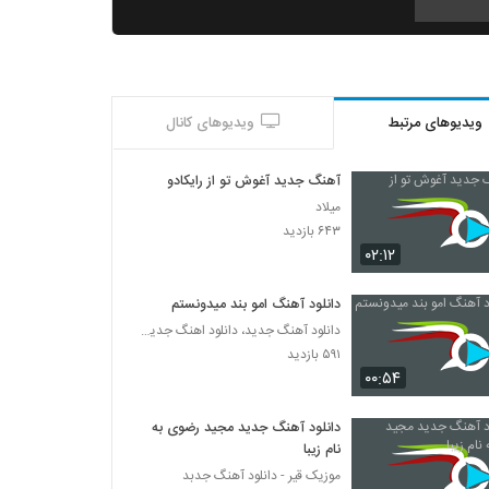
امیر رضا صادقی آهنگ معجزه عشق
۲۷۸ بازدید
ویدیوهای مرتبط
ویدیوهای کانال
دانلود آهنگ فرید 1 ببین منو (همراه با فرزان)
۳۳۳ بازدید
آهنگ جدید آغوش تو از رایکادو
میلاد
دانلود آهنگ جدید و زیبای سعید زینال با نام
۶۴۳ بازدید
عشق من
۰۲:۱۲
۲۷۴ بازدید
دانلود آهنگ امو بند میدونستم
موزیک زیبای بارون بهاری از علیرضا فروزنده
دانلود آهنگ جدید، دانلود اهنگ جدید ایرانی
۲۵۸ بازدید
۵۹۱ بازدید
۰۰:۵۴
Mehdi Modarres Foroupashi
۲۹۵ بازدید
دانلود آهنگ جدید مجید رضوی به
نام زیبا
موزیک قیر - دانلود آهنگ جدبد