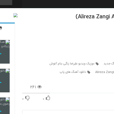
4441
4442
4443
نگ جدید
موزیک ویدیو علیرضا زنگی بنام آغوش
Alireza Zan
دانلود آهنگ های پاپ
4444
۲۶۱
۰
۰
4445