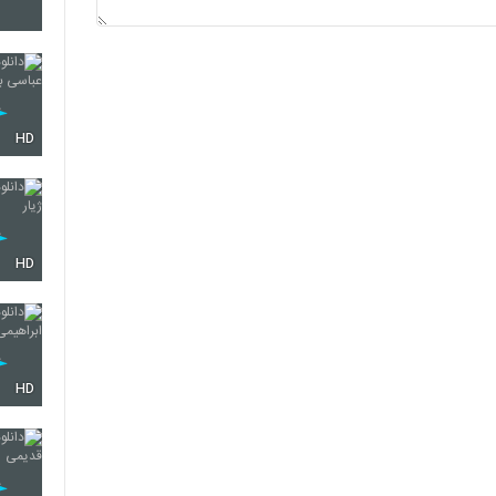
4446
4447
HD
4448
HD
4449
HD
4450
4451