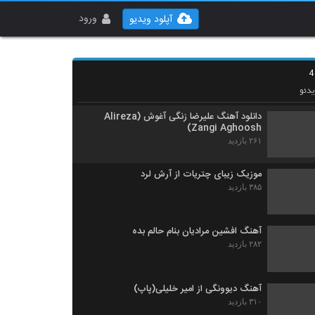
دانلود آهنگ جدید و زیبای راغب با نام دوست
دارم
ورود
آپلود ویدیو
۶۳۱ بازدید
آهنگ سیاوش جهانبان بنام به دادم برس
۲۵۱ بازدید
دئو
دانلود آهنگ علیرضا زنگی آغوش (Alireza
Zangi Aghoosh)
۲۶۱ بازدید
موزیک زیبای چتریات از آرش لرد
۳۸۵ بازدید
آهنگ افشین مرادیان بنام حالم بده
۲۸۲ بازدید
آهنگ دیوونگی از امیر خلیلی(پاپ)
۳۱۰ بازدید