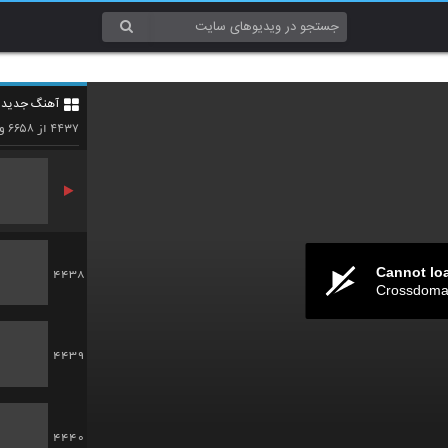
4435
آهنگ جدید 4
4436
۶۶۵۸
۴۴۳۷
از
وی
Cannot lo
4438
Crossdomai
4439
4440