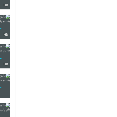
HD
4457
4458
HD
4459
HD
4460
4461
4462