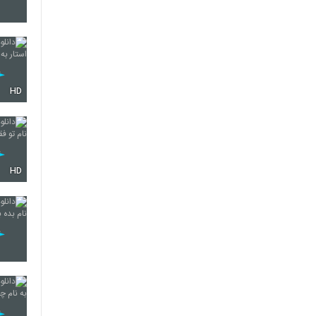
4452
HD
4453
4454
HD
4455
4456