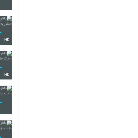
3653
HD
3654
3655
HD
3656
3657