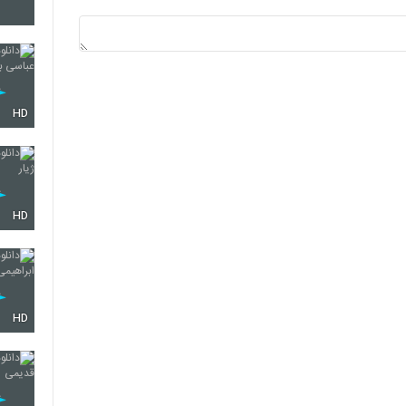
3647
3648
HD
3649
HD
3650
HD
3651
3652