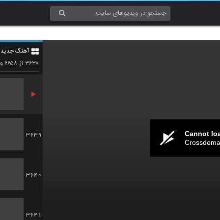
3636
آهنگ جدید 4
3637
۶۶۵۸
۳۶۳۸
از
وی
Cannot lo
3639
Crossdomai
3640
3641