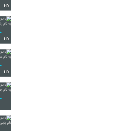
HD
3658
3659
HD
3660
HD
3661
3662
3663