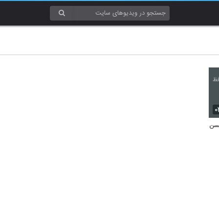
۰
حسن