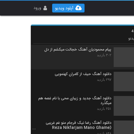
آهنگ انتظار از علی عسکری(پاپ)
۲۶۸ بازدید
ورود
آپلود ویدیو
Armin Abdi Bebakhsh
۲۱۹ بازدید
دئو
پیام محمودیان آهنگ خجالت میکشم از دل
۳۰۲ بازدید
دانلود آهنگ حیف از کامران کهنمویی
۲۹۷ بازدید
دانلود آهنگ جدید و زیبای محی با نام غصه هم
میگذرد
۲۵۱ بازدید
دانلود آهنگ رضا نیک فرجام منو غم غریبی
(Reza Nikfarjam Mano Ghame
Gharibi)
۸۴۸ بازدید