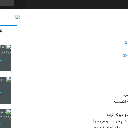
4791
4792
4793
4794
دی
ات نشست
و دیونه کرده
4795
دلم تنها تو رو می خواد