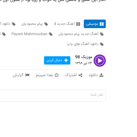
انگار این عشق و عاشقی مثل یه خواب و رویا بود از همون اول دید
موسیقی
آهنگ جدید 4
پیام محمودیان
دانلود 
آهنگ جدید پیام محمودیان
Payam Mahmoudian
l
دانلود آهنگ های پاپ
موزیک 98
دنبال کردن
۲۴ تیر ۱۳۹۸
دانلود
اشتراک
بعدا میبینم
گزارش