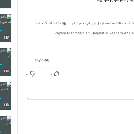
ار دلم تنهای تنها بود
4796
آهنگ خجالت میکشم از دل از پیام محمودیان
دانلود آهنگ جدید
Payam Mahmoudian Khejalat Mikesham Az De
4797
HD
4798
۳۰۲
HD
۰
۰
4799
HD
4800