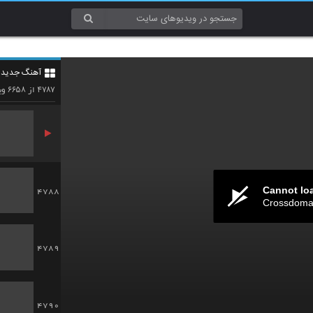
4785
آهنگ جدید 4
4786
۶۶۵۸
۴۷۸۷
از
وی
Cannot lo
4788
Crossdomai
4789
4790