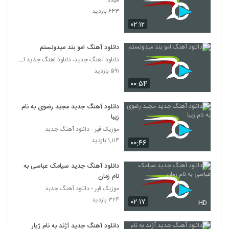
میلاد
دانلود آهنگ یوسف دهقان رابطه (Yosef
۶۴۳ بازدید
Dehghan Rabeteh)
3659
۰۲:۱۲
۲۵۴ بازدید
آهنگ حضرت عشق از شایان غفاری(پاپ)
دانلود آهنگ امو بند میدونستم
۳۵۰ بازدید
دانلود آهنگ جدید، دانلود اهنگ جدید ایرانی
3660
۵۹۱ بازدید
۰۰:۵۴
دانلود آهنگ محمد طالبی ببار بارون
(Mohammad Talebi Bebar Baroon)
3661
۲۹۰ بازدید
دانلود آهنگ جدید مجید رضوی به نام
زیبا
آهنگ غرور از الون(پاپ)
موزیک قیر - دانلود آهنگ جدبد
۳۰۶ بازدید
۱,۱۱۴ بازدید
3662
۰۰:۴۶
دانلود آهنگ جدید سیامک عباسی به
Amir Rashidan Divonehtar
نام زمان
۲۷۳ بازدید
3663
موزیک قیر - دانلود آهنگ جدبد
۳۲۴ بازدید
۰۲:۱۷
HD
Amin Dadashi Behesht
۲۸۰ بازدید
3664
دانلود آهنگ جدید آژند به نام ژیار