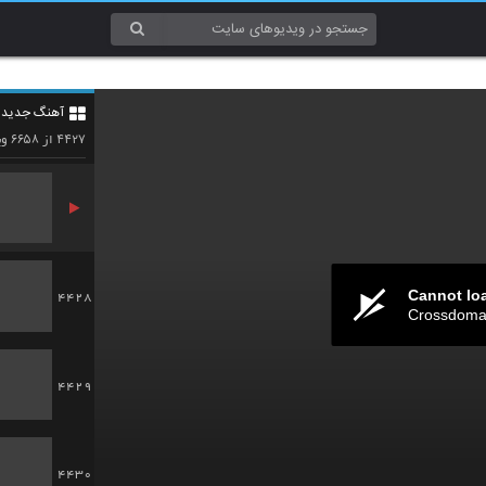
4425
آهنگ جدید 4
4426
۶۶۵۸
۴۴۲۷
از
وی
Cannot lo
4428
Crossdomai
4429
4430