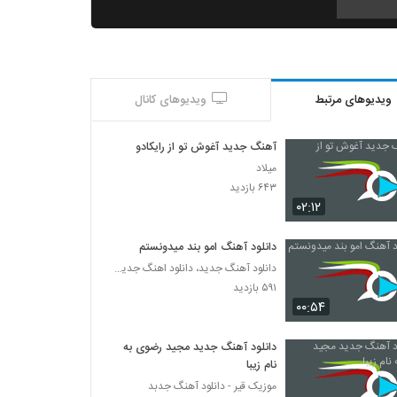
آهنگ علی پرویزی بنام جشن تولد
۳۱۲ بازدید
ویدیوهای مرتبط
ویدیوهای کانال
Masoud Darvish Gole Goolnar
۴۶۱ بازدید
آهنگ جدید آغوش تو از رایکادو
میلاد
آهنگ ترانه خونه دوره گرد از جلیل
۶۴۳ بازدید
پیرمومن(پاپ)
۰۲:۱۲
۳۳۱ بازدید
دانلود آهنگ امو بند میدونستم
دانلود آهنگ پدرام حسین پور دنج
دانلود آهنگ جدید، دانلود اهنگ جدید ایرانی
۲۵۱ بازدید
۵۹۱ بازدید
۰۰:۵۴
دانلود آهنگ جدید و زیبای راغب با نام دوست
دارم
دانلود آهنگ جدید مجید رضوی به
۶۲۹ بازدید
نام زیبا
موزیک قیر - دانلود آهنگ جدبد