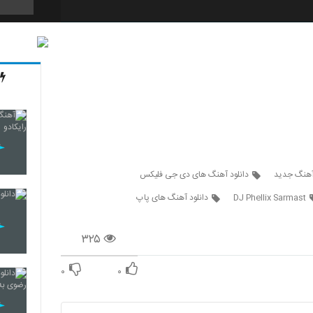
4431
4432
4433
 آهنگ جدید
دانلود آهنگ های دی جی فلیکس
DJ Phellix Sarmast
دانلود آهنگ های پاپ
4434
۳۲۵
۰
۰
4435