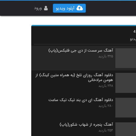
موزیک زیبای دلبر افسانه ای از حمیدرضا زارعی
۲۸۸ بازدید
ورود
آپلود ویدیو
دانلود آهنگ عابد طهماسبی یکی یه دونه (Abed
Tahmasebi Yeki Yedoone)
۲۵۴ بازدید
دئو
آهنگ سر مست از دی جی فلیکس(پاپ)
۳۲۵ بازدید
دانلود آهنگ روزای تلخ (به همراه متین کینگ) از
هومن مرادخانی
۲۴۸ بازدید
دانلود آهنگ ای دی بند تیک تیک ساعت
۲۸۰ بازدید
آهنگ پنجره از شهاب شکور(پاپ)
۲۵۴ بازدید