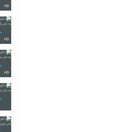
HD
4447
4448
HD
4449
HD
4450
4451
4452