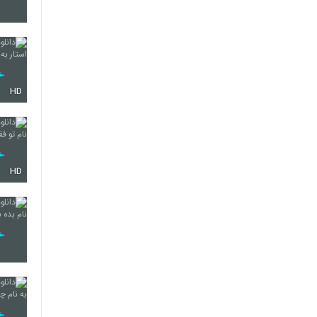
4442
HD
4443
4444
HD
4445
4446