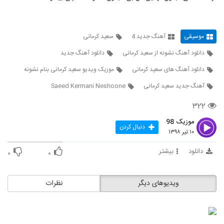
دانلود آهنگ جدید و زیبای سقا مسلمی با نام
ثانیه ثانیه
4420
۲۴۸ بازدید
موسیقی
آهنگ جدید 4
سعید کرمانی
دانلود آهنگ علی پارسا دیوونه ها تنهان (دی
جی الوان ریمیکس)
دانلود آهنگ نشونه از سعید کرمانی
دانلود آهنگ جدید
4421
۹۱۹ بازدید
دانلود آهنگ های سعید کرمانی
موزیک ویدیو سعید کرمانی بنام نشونه
دانلود آهنگ جدید و زیبای امید جهان با نام
آهنگ جدید سعید کرمانی
Saeed Kermani Neshoone
سلام عید
4422
۲۹۶ بازدید
۳۲۲
موزیک 98
دانلود آهنگ سهراب صفا خوشبختی (Sohrab
دنبال کردن
Safa Khoshbakhti)
۱۰ تیر ۱۳۹۸
4423
۲۲۲ بازدید
دانلود
بیشتر
۰
۰
محمد یاران آهنگ یه دختر
۴۱۱ بازدید
4424
ویدیوهای دیگر
نظرات
موزیک زیبای دلبر افسانه ای از حمیدرضا زارعی
۲۸۸ بازدید
4425