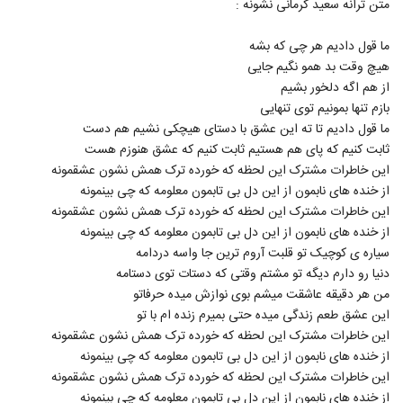
متن ترانه سعید کرمانی نشونه :
4414
۳۱۴ بازدید
ما قول دادیم هر چی که بشه
دانلود آهنگ فرداد آوید گذشتم
هیچ وقت بد همو نگیم جایی
۳۳۸ بازدید
4415
از هم اگه دلخور بشیم
بازم تنها بمونیم توی تنهایی
موزیک زیبای جان من از طهمورث جاویدان
ما قول دادیم تا ته این عشق با دستای هیچکی نشیم هم دست
۲۴۹ بازدید
ثابت کنیم که پای هم هستیم ثابت کنیم که عشق هنوزم هست
4416
این خاطرات مشترک این لحظه که خورده ترک همش نشون عشقمونه
از خنده های نابمون از این دل بی تابمون معلومه که چی بینمونه
دانلود آهنگ رضا ساجدی کجایی
این خاطرات مشترک این لحظه که خورده ترک همش نشون عشقمونه
۳۰۱ بازدید
4417
از خنده های نابمون از این دل بی تابمون معلومه که چی بینمونه
سیاره ی کوچیک تو قلبت آروم ترین جا واسه دردامه
آهنگ امید ذاکری بنام ادکلن تلخ
دنیا رو دارم دیگه تو مشتم وقتی که دستات توی دستامه
۲۸۲ بازدید
من هر دقیقه عاشقت میشم بوی نوازش میده حرفاتو
4418
این عشق طعم زندگی میده حتی بمیرم زنده ام با تو
این خاطرات مشترک این لحظه که خورده ترک همش نشون عشقمونه
دانلود آهنگ مهدی خدری میمیرم من (به
همراه تارا ترین)
از خنده های نابمون از این دل بی تابمون معلومه که چی بینمونه
4419
۳۹۵ بازدید
این خاطرات مشترک این لحظه که خورده ترک همش نشون عشقمونه
از خنده های نابمون از این دل بی تابمون معلومه که چی بینمونه