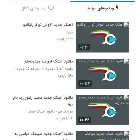
ویدیوهای مرتبط
ویدیوهای کانال
دانلود آهنگ عابد طهماسبی یکی یه دونه
(Abed Tahmasebi Yeki Yedoone)
4426
۲۵۴ بازدید
آهنگ جدید آغوش تو از رایکادو
میلاد
آهنگ سر مست از دی جی فلیکس(پاپ)
۶۴۳ بازدید
۳۲۶ بازدید
4427
۰۲:۱۲
دانلود آهنگ روزای تلخ (به همراه متین کینگ)
دانلود آهنگ امو بند میدونستم
از هومن مرادخانی
دانلود آهنگ جدید، دانلود اهنگ جدید ایرانی
4428
۲۴۸ بازدید
۵۹۱ بازدید
۰۰:۵۴
دانلود آهنگ ای دی بند تیک تیک ساعت
۲۸۰ بازدید
4429
دانلود آهنگ جدید مجید رضوی به نام
زیبا
آهنگ پنجره از شهاب شکور(پاپ)
موزیک قیر - دانلود آهنگ جدبد
۲۵۴ بازدید
۱,۱۱۴ بازدید
۰۰:۴۶
4430
دانلود آهنگ جدید سیامک عباسی به
آهنگ علی پرویزی بنام جشن تولد