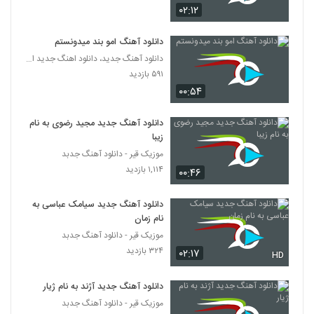
بابک رهنما آهنگ Careless Whisper
۰۲:۱۲
۳۳۴ بازدید
3656
دانلود آهنگ امو بند میدونستم
دانلود آهنگ جدید، دانلود اهنگ جدید ایرانی
دانلود آهنگ علی سعیدی منم مثل تو دیوونم
۵۹۱ بازدید
۳۴۸ بازدید
3657
۰۰:۵۴
آهنگ بنیامین محیا بنام قول میدم
دانلود آهنگ جدید مجید رضوی به نام
۳۲۵ بازدید
زیبا
3658
موزیک قیر - دانلود آهنگ جدبد
۱,۱۱۴ بازدید
۰۰:۴۶
دانلود آهنگ یوسف دهقان رابطه (Yosef
Dehghan Rabeteh)
3659
۲۵۴ بازدید
دانلود آهنگ جدید سیامک عباسی به
نام زمان
آهنگ حضرت عشق از شایان غفاری(پاپ)
موزیک قیر - دانلود آهنگ جدبد
۳۵۰ بازدید
3660
۳۲۴ بازدید
۰۲:۱۷
HD
دانلود آهنگ محمد طالبی ببار بارون
دانلود آهنگ جدید آژند به نام ژیار
(Mohammad Talebi Bebar Baroon)
موزیک قیر - دانلود آهنگ جدبد
3661
۲۹۰ بازدید