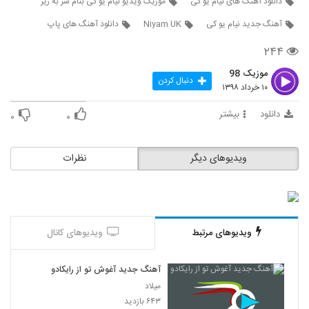
دانلود آهنگ های نیام یو کی
موزیک ویدیو نیام یو کی بنام سر به زیر
3650
آهنگ جدید نیام یو کی
Niyam UK
دانلود آهنگ های پاپ
دانلود آهنگ اشکان نوایی بهاری پر از ارغوان
۲۴۴
(به همراه مهتاب سرداری)
3651
۲۷۱ بازدید
موزیک 98
دنبال کردن
۱۰ خرداد ۱۳۹۸
آهنگ پرسه از حسین برزگر(پاپ)
۲۹۸ بازدید
دانلود
بیشتر
3652
۰
۰
دانلود آهنگ جدید و زیبای سجاد حسن پور با
ویدیوهای دیگر
نظرات
نام ظاهرا آرومم
3653
۲۸۸ بازدید
دانلود آهنگ هر جای شهر از علی یاسینی
۳۶۳ بازدید
3654
ویدیوهای مرتبط
ویدیوهای کانال
آهنگ حمزه شیخ حسینی بنام تو همونی
آهنگ جدید آغوش تو از رایکادو
۴۰۳ بازدید
3655
میلاد
۶۴۳ بازدید