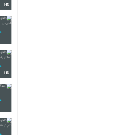
HD
4450
4451
4452
HD
4453
4454