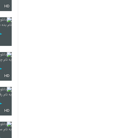
HD
4455
4456
4457
HD
4458
HD
4459
4460