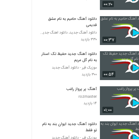
۰۰:۲۰
دانلود آهنگ داود آخرت عقاید تو خالی
(Davood Akherat Aghayed To Khali)
دانلود آهنگ حامیم به نام عشق
قدیمی
۱۹۹ بازدید
دانلود آهنگ جدید، دانلود اهنگ جدید ایرانی
آهنگ رفتی تنها ماندم از مسعود دانیالی(پاپ)
۰۰:۳۷
۳۳۰ بازدید
۲۸۷ بازدید
دانلود آهنگ جدید حفیظ تک استار
به نام گل مریم
رضا بهشتی آهنگ بی اعصاب مریض
موزیک قیر - دانلود آهنگ جدبد
۳۱۲ بازدید
۰۰:۵۴
۳۰۰ بازدید
آهنگ پر پرواز راغب
دانلود آهنگ جدید و زیبای محمد شاکردوست با
نام بذار برو
rozmaster
۲۵۷ بازدید
۱۴ بازدید
۰۱:۰۰
Hekmat Chi Midooni
۲۵۳ بازدید
دانلود آهنگ جدید ایوان بند به نام
تو فقط
موزیک قیر - دانلود آهنگ جدبد