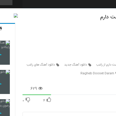
ت دارم
4439
4440
4441
ت دارم از راغب
دانلود آهنگ جدید
دانلود آهنگ های راغب
Ragheb Dooset Daram
4442
۶۲۹
۰
۴
4443