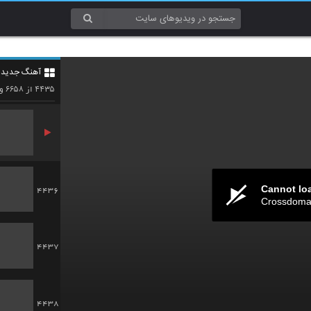
4433
آهنگ جدید 4
4434
۶۶۵۸
۴۴۳۵
از
وی
Cannot lo
4436
Crossdomai
4437
4438