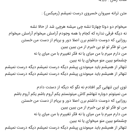
مدت زمان : 4:26
3640
متن ترانه سیروان خسروی درست نمیشم (رمیکس) :
موزیک زیبای یاد از علیرضا ابراهیمی
۲۷۳ بازدید
میخوام دو دوتا چهارتا نشه چی میشه هرچی شد از حالا نشه
3641
نه دیگه فرقی نداره که کجام با همه وجودم آرامش میخوام آرامش میخوام
روزایی که دوست داشتم برن اصلا دور و بریام از دست من خستن
دانلود آهنگ پیام شیرزاد دیوونه بی قرار
من تو فکر تو تو بی خبرم از من ببین ببین
۳۰۵ بازدید
3642
من دارم میرم با من میای یا نه فکر تغییرم با من میای یا نه
چشمامو ببین منو میخوای یا نه ببین
دانلود آهنگ جدید و زیبای ادریس قجاوند با
تنهاتر از همیشم باید میموندی پیشم دیگه درست نمیشم دیگه درست نمیشم
نام حس مبهم
3643
تنهاتر از همیشم باید میموندی پیشم دیگه درست نمیشم دیگه درست نمیشم
۳۲۹ بازدید
توی این تنهایی گیر افتادم نه نگو که دیگه از دستت دادم
دانلود آهنگ نیام یو کی سر به زیر
من نمیتونم دوباره تنهاشم کاش میتونستم یکم آروم باشم یکم آروم باشم
۲۴۴ بازدید
3644
روزایی که دوست داشتم برن اصلا دور و بریام از دست من خستن
من تو فکر تو تو بی خبرم از من ببین ببین
دانلود آهنگ جدید و زیبای سامان خسروی با
من دارم میرم با من میای یا نه فکر تغییرم با من میای یا نه
نام قرار بود بمونی
3645
چشمامو ببین منو میخوای یا نه ببین
۲۸۰ بازدید
تنهاتر از همیشم باید میموندی پیشم دیگه درست نمیشم دیگه درست نمیشم