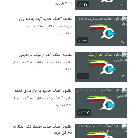
۳۲۳ بازدید
۰۲:۱۷
Amir Rashidan Divonehtar
HD
۲۷۳ بازدید
3663
دانلود آهنگ جدید آژند به نام ژیار
موزیک قیر - دانلود آهنگ جدبد
Amin Dadashi Behesht
۲۸۵ بازدید
۲۸۰ بازدید
3664
۰۱:۰۰
HD
آهنگ رویا از مسعود مالمیر(پاپ)
دانلود اهنگ آهو از میثم ابراهیمی
۳۲۵ بازدید
3665
دانلود آهنگ جدید، دانلود اهنگ جدید ایرانی
۴۶۷ بازدید
۰۰:۲۰
HD
دانلود آهنگ دیوونه تو از رایبد
۴۹۲ بازدید
3666
دانلود آهنگ حامیم به نام عشق قدیمی
دانلود آهنگ جدید، دانلود اهنگ جدید ایرانی
دانلود آهنگ بغض آسمان از پرهام آگاه
۳۲۹ بازدید
۳۱۷ بازدید
3667
۰۰:۳۷
امیر فخرالدین آهنگ چه خبرته
دانلود آهنگ جدید حفیظ تک استار به
نام گل مریم
۳۷۴ بازدید
3668