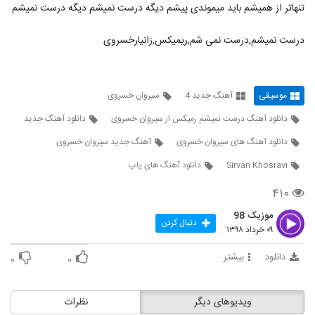
دانلود آهنگ آرمین وطنیان ستاره ی من
تنهاتر از همیشم باید میموندی پیشم دیگه درست نمیشم دیگه درست نمیشم
۳۳۷ بازدید
3646
درست نمیشم,درست نمی شم,ریمیکس,زانیارخسروی
دانلود آهنگ سیاوش کبیر دریای موهات
۲۸۲ بازدید
3647
موسیقی
آهنگ جدید 4
سیروان خسروی
حسین توکلی آهنگ عاشقانه بیا
دانلود آهنگ درست نمیشم رمیکس از سیروان خسروی
دانلود آهنگ جدید
۴۱۱ بازدید
3648
دانلود آهنگ های سیروان خسروی
آهنگ جدید سیروان خسروی
Sirvan Khosravi
دانلود آهنگ های پاپ
موزیک زیبای دیر اومدی از رضا قراگوزلو
۲۸۹ بازدید
۴۱۰
3649
موزیک 98
دنبال کردن
موزیک زیبای صدایت میزنم از سعید جاوید
۰۹ خرداد ۱۳۹۸
۳۰۴ بازدید
3650
دانلود
بیشتر
۰
۰
دانلود آهنگ اشکان نوایی بهاری پر از ارغوان
(به همراه مهتاب سرداری)
ویدیوهای دیگر
نظرات
3651
۲۷۱ بازدید