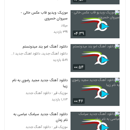
۳۴۸ بازدید
3657
موزیک ویدیو قاب عکس خالی -
سیروان خسروی
آهنگ بنیامین محیا بنام قول میدم
۳۲۵ بازدید
میلاد
3658
۳۹۹ بازدید
۰۴:۳۹
دانلود آهنگ یوسف دهقان رابطه (Yosef
Dehghan Rabeteh)
دانلود آهنگ امو بند میدونستم
3659
۲۵۴ بازدید
دانلود آهنگ جدید، دانلود اهنگ جدید ایرانی
۵۸۹ بازدید
آهنگ حضرت عشق از شایان غفاری(پاپ)
۰۰:۵۴
۳۵۰ بازدید
3660
دانلود آهنگ جدید مجید رضوی به نام
زیبا
دانلود آهنگ محمد طالبی ببار بارون
(Mohammad Talebi Bebar Baroon)
موزیک قیر - دانلود آهنگ جدبد
3661
۲۹۰ بازدید
۱,۱۱۳ بازدید
۰۰:۴۶
آهنگ غرور از الون(پاپ)
دانلود آهنگ جدید سیامک عباسی به
۳۰۶ بازدید
3662
نام زمان
موزیک قیر - دانلود آهنگ جدبد