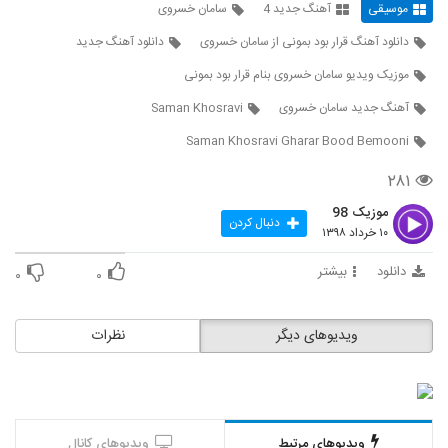
موسیقی
آهنگ جدید 4
سامان خسروی
3651
۲۷۲ بازدید
دانلود آهنگ قرار بود بمونی از سامان خسروی
دانلود آهنگ جدید
آهنگ پرسه از حسین برزگر(پاپ)
موزیک ویدیو سامان خسروی بنام قرار بود بمونی
۲۹۹ بازدید
3652
آهنگ جدید سامان خسروی
Saman Khosravi
دانلود آهنگ جدید و زیبای سجاد حسن پور با
Saman Khosravi Gharar Bood Bemooni
نام ظاهرا آرومم
3653
۲۸۹ بازدید
۲۸۱
موزیک 98
دانلود آهنگ هر جای شهر از علی یاسینی
دنبال کردن
۱۰ خرداد ۱۳۹۸
۳۶۴ بازدید
3654
دانلود
بیشتر
۰
۰
آهنگ حمزه شیخ حسینی بنام تو همونی
۴۰۳ بازدید
3655
ویدیوهای دیگر
نظرات
بابک رهنما آهنگ Careless Whisper
۳۳۶ بازدید
3656
ویدیوهای مرتبط
ویدیوهای کانال