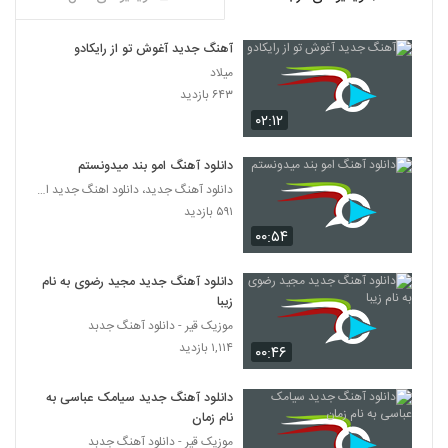
دانلود آهنگ علی سعیدی منم مثل تو دیوونم
۳۴۹ بازدید
3657
آهنگ جدید آغوش تو از رایکادو
میلاد
آهنگ بنیامین محیا بنام قول میدم
۶۴۳ بازدید
۳۲۶ بازدید
3658
۰۲:۱۲
دانلود آهنگ امو بند میدونستم
دانلود آهنگ یوسف دهقان رابطه (Yosef
Dehghan Rabeteh)
دانلود آهنگ جدید، دانلود اهنگ جدید ایرانی
3659
۲۵۶ بازدید
۵۹۱ بازدید
۰۰:۵۴
آهنگ حضرت عشق از شایان غفاری(پاپ)
۳۵۲ بازدید
3660
دانلود آهنگ جدید مجید رضوی به نام
زیبا
دانلود آهنگ محمد طالبی ببار بارون
موزیک قیر - دانلود آهنگ جدبد
(Mohammad Talebi Bebar Baroon)
۱,۱۱۴ بازدید
۰۰:۴۶
3661
۲۹۱ بازدید
دانلود آهنگ جدید سیامک عباسی به
آهنگ غرور از الون(پاپ)
نام زمان
۳۰۶ بازدید
3662
موزیک قیر - دانلود آهنگ جدبد