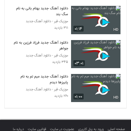
آهنگ غرور از الون(پاپ)
دانلود آهنگ جدید بهنام بانی به نام
۳۰۵ بازدید
3662
سگ بند
موزیک قیر - دانلود آهنگ جدبد
Amir Rashidan Divonehtar
۳۱۱ بازدید
۰۱:۱۴
HD
۲۷۳ بازدید
3663
دانلود آهنگ جدید فرزاد فرزین به نام
جواهر
Amin Dadashi Behesht
موزیک قیر - دانلود آهنگ جدبد
۲۸۰ بازدید
3664
۳۴۵ بازدید
۰۳:۰۱
آهنگ رویا از مسعود مالمیر(پاپ)
دانلود آهنگ جدید میم تم به نام
۳۲۵ بازدید
3665
پاییزها دیدم
موزیک قیر - دانلود آهنگ جدبد
۲۶۰ بازدید
۰۱:۰۰
دانلود آهنگ دیوونه تو از رایبد
HD
۴۹۲ بازدید
3666
دانلود آهنگ بغض آسمان از پرهام آگاه
۳۱۷ بازدید
3667
صفحه اصلی
ورود به پنل کاربری
عضویت در سایت
قوانین سایت
درباره ما