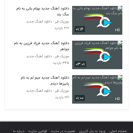
دانلود آهنگ اتفاق از ادریس قجاوند
دانلود آهنگ جدید بهنام بانی به نام
۳۵۲ بازدید
2785
سگ بند
موزیک قیر - دانلود آهنگ جدبد
دانلود آهنگ فرامرز آران عزیز دلمی
۳۱۲ بازدید
۰۱:۱۴
HD
(Faramarz Aran Azize Delam)
2786
۳۸۱ بازدید
دانلود آهنگ جدید فرزاد فرزین به نام
جواهر
دانلود آهنگ هواتو دارم از صادق ذکریایی
موزیک قیر - دانلود آهنگ جدبد
۳۳۹ بازدید
2787
۳۴۵ بازدید
۰۳:۰۱
دانلود آهنگ نم نم از میثم فائزنیا
دانلود آهنگ جدید میم تم به نام
۳۲۲ بازدید
2788
پاییزها دیدم
موزیک قیر - دانلود آهنگ جدبد
۲۶۱ بازدید
۰۱:۰۰
Mehdi Tarokh Havaei
HD
۳۴۴ بازدید
2789
آهنگ جمشید گرگانی بنام رویا
۳۶۵ بازدید
2790
صفحه اصلی
ورود به پنل کاربری
عضویت در سایت
قوانین سایت
درباره ما