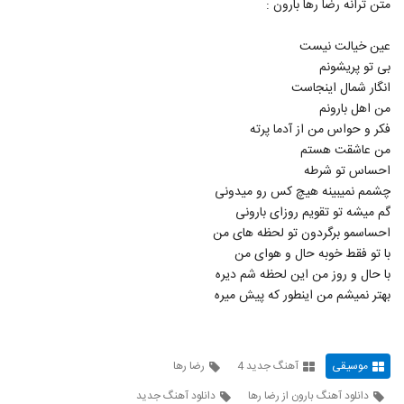
متن ترانه رضا رها بارون :
6656
عین خیالت نیست
دانلود آهنگ هومن مرادخانی یار قدیمی
بی تو پریشونم
(Hooman Moradkhani Yare Ghadimi)
6657
انگار شمال اینجاست
۲۹۷ بازدید
من اهل بارونم
دانلود آهنگ هادین شهر شلوغ (Hadin
فکر و حواس من از آدما پرته
Shahre Sholoogh)
من عاشقت هستم
6658
۳۰۵ بازدید
احساس تو شرطه
چشمم نمیبینه هیچ کس رو میدونی
گم میشه تو تقویم روزای بارونی
احساسمو برگردون تو لحظه های من
با تو فقط خوبه حال و هوای من
با حال و روز من این لحظه شم دیره
بهتر نمیشم من اینطور که پیش میره
موسیقی
آهنگ جدید 4
رضا رها
دانلود آهنگ بارون از رضا رها
دانلود آهنگ جدید