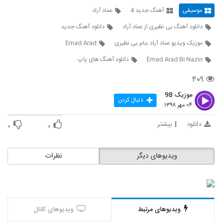
دانلود آهنگ خسته شدی(به همراه ایکور) از
موسیقی
آهنگ جدید 4
عماد آراد
مجید مکس
6438
۳۰۰ بازدید
دانلود آهنگ بی نظیری از عماد آراد
دانلود آهنگ جدید
موزیک ویدیو عماد آراد بنام بی نظیری
Emad Arad
موزیک زیبای از شنبه از امین رفیعی
۲۲۰ بازدید
6439
Emad Arad Bi Naziri
دانلود آهنگ های پاپ
۴۰۹
Mehrzad AmirKhani Sooto Koor
۲۲۴ بازدید
موزیک 98
6440
دنبال کردن
۰۴ مهر ۱۳۹۸
موزیک زیبای سوت و کور از مهرزاد امیرخانی
دانلود
بیشتر
۰
۰
۲۶۸ بازدید
6441
ویدیوهای دیگر
نظرات
Mahmood Najafi Laj Kardi
۲۱۰ بازدید
6442
موجا بند آهنگ شبهای جمعه
ویدیوهای مرتبط
ویدیوهای کانال
۲۱۰ بازدید
6443