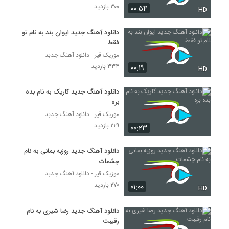
دانلود آهنگ مهدی آریا دلبر جذاب (Mahdi
۳۰۰ بازدید
۰۰:۵۴
HD
Arya Delbare Jazab)
6455
۳۱۶ بازدید
دانلود آهنگ جدید ایوان بند به نام تو
فقط
دانلود آهنگ دختر سه ساله از وحید رمضانی
موزیک قیر - دانلود آهنگ جدبد
۲۴۰ بازدید
6456
۳۳۴ بازدید
۰۰:۱۹
HD
دانلود آهنگ محمد قاطع سرگیجه
دانلود آهنگ جدید کاریک به نام بده
۲۴۳ بازدید
بره
6457
موزیک قیر - دانلود آهنگ جدبد
۲۲۹ بازدید
۰۰:۲۳
آهنگ تو عاشق نبودی از هادی سپاسی(پاپ)
۲۴۱ بازدید
6458
دانلود آهنگ جدید روزبه بمانی به نام
چشمات
سعید تالشی آهنگ خوشبختی
موزیک قیر - دانلود آهنگ جدبد
۲۲۸ بازدید
6459
۲۷۰ بازدید
۰۱:۰۰
HD
دانلود آهنگ مجتبی کسائی طاقت ندارم
دانلود آهنگ جدید رضا شیری به نام
(Mojtaba Kasaei Taghat Nadaram)
رقیبت
6460
۳۰۸ بازدید