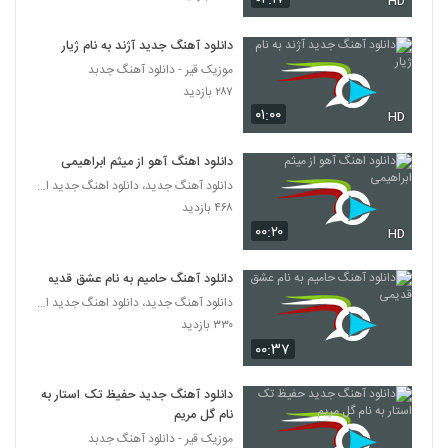
(Hooman Moradkhani To Barone
HD
6449
Cheshat)
۲۱۳ بازدید
دانلود آهنگ جدید آژند به نام ژیار
دانلود آهنگ ابراهیم نامی خراب کردی
موزیک قیر - دانلود آهنگ جدبد
(Ebrahim Nami Kharab Kardi)
۲۸۷ بازدید
6450
۲۲۸ بازدید
۰۱:۰۰
HD
دانلود آهنگ حامد پهلان فیس تو فیس
دانلود اهنگ آهو از میثم ابراهیمی
۳۳۱ بازدید
6451
دانلود آهنگ جدید، دانلود اهنگ جدید ایرانی
۴۶۸ بازدید
Mohsen Roham To Ke Rafti
۰۰:۲۰
HD
۲۰۵ بازدید
6452
دانلود آهنگ حامیم به نام عشق قدیمی
آهنگ وحید ادیب بنام پاییز
دانلود آهنگ جدید، دانلود اهنگ جدید ایرانی
۲۲۹ بازدید
۳۳۰ بازدید
6453
۰۰:۳۷
دانلود آهنگ جدید و زیبای محمود مرادی با نام
دانلود آهنگ جدید حفیظ تک استار به
بعد تو
6454
نام گل مریم
۲۵۴ بازدید
موزیک قیر - دانلود آهنگ جدبد