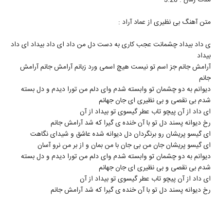
مدت زمان : 3:20
6432
متن آهنگ بی نظیری از عماد آراد :
آهنگ داری میری از فرزاد شریف(پاپ)
۲۲۵ بازدید
6433
ی داد بیداد چشمانت عجب کاری به دست دل من داد ای داد بیداد ای داد
بیداد
آرامش جانم جز اسم تو نیست هیچ اسمی ورد زبانم آرامش جانم آرامش
Fardin Heydarpour Labkhande To
جانم
۲۰۸ بازدید
6434
دیوانم به دو چشمان تو وابسته شدم وای دلم من تورا دیدم و دل بسته
شدم بی نقصی و بی نظیری ای جان جهانم
موزیک زیبای تو بازمیگردی از ثاماراد
ای داد از آن پیچو تاب عطر گیسوی تو بیداد از آن
۲۰۴ بازدید
6435
رخ دیوانه پسند دل تو با آن خنده ی گیرا که شد آرامش جانم
ای گیسو پریشان رو برنگردان دل دیوانه شده عاشق و شیدای نگاهت
ای گیسو پریشان جان من بی جان با من بمان و از بر من نرو آسان
دانلود آهنگ حس رمانتیک از سعید فروغی
۲۴۵ بازدید
دیوانم به دو چشمان تو وابسته شدم وای دلم من تورا دیدم و دل بسته
6436
شدم بی نقصی و بی نظیری ای جان جهانم
ای داد از آن پیچو تاب عطر گیسوی تو بیداد از آن
آهنگ چله بنام فریاد بزن
رخ دیوانه پسند دل تو با آن خنده ی گیرا که شد آرامش جانم
۲۲۱ بازدید
6437