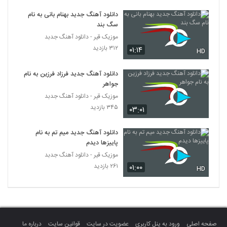
Mehdi Tarokh Havaei
دانلود آهنگ جدید بهنام بانی به نام
۳۴۳ بازدید
2789
سگ بند
موزیک قیر - دانلود آهنگ جدبد
آهنگ جمشید گرگانی بنام رویا
۳۱۲ بازدید
۰۱:۱۴
HD
۳۶۴ بازدید
2790
دانلود آهنگ جدید فرزاد فرزین به نام
جواهر
آهنگ امیر پاشا بنام کی میگه
موزیک قیر - دانلود آهنگ جدبد
۳۸۰ بازدید
2791
۳۴۵ بازدید
۰۳:۰۱
Maziar Fallahi Nazanin
دانلود آهنگ جدید میم تم به نام
۴۰۸ بازدید
2792
پاییزها دیدم
موزیک قیر - دانلود آهنگ جدبد
۲۶۱ بازدید
۰۱:۰۰
دانلود آهنگ محمد معتمدی شرایط خاص
HD
(Mohamad Motamedi Sharayete
2793
Khas)
۴۰۴ بازدید
آهنگ مرتضی اشرفی بنام جان جانان
۶۰۶ بازدید
2794
صفحه اصلی
ورود به پنل کاربری
عضویت در سایت
قوانین سایت
درباره ما