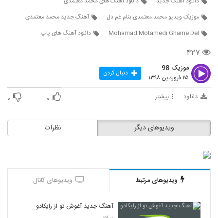
دانلود آهنگ جدید
دانلود آهنگ های محمد معتمدی
2766
موزیک ویدیو محمد معتمدی بنام غم دل
آهنگ جدید محمد معتمدی
محمد غدیری آهنگ دیدی چی شد
Mohamad Motamedi Ghame Del
دانلود آهنگ های پاپ
۲۹۱ بازدید
2767
۴۲۷
موزیک 98
دانلود آهنگ محمد ذاکر حسین ای چرخ
دنبال کردن
۲۵ فروردین ۱۳۹۸
۲۸۵ بازدید
2768
دانلود
بیشتر
۰
۰
دانلود آهنگ جدید و زیبای رامین بی باک با نام
فرصت
2769
۴۳۲ بازدید
ویدیوهای دیگر
نظرات
دانلود آهنگ آمین بچه نشو (Aamin Bache
Nasho)
2770
۳۳۲ بازدید
ویدیوهای مرتبط
ویدیوهای کانال
آهنگ رو اسمش حساسم از شهداد شعبان
نژاد(پاپ)
2771
۳۳۷ بازدید
آهنگ جدید آغوش تو از رایکادو