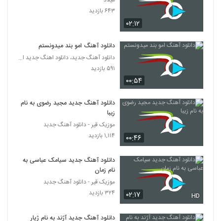
میلاد
آهنگ محمد یاوری بنام دیوونه
۶۴۳ بازدید
۴۳۰ بازدید
2772
۰۲:۱۲
موزیک زیبای رنگ چشمات از متین معزپور
دانلود آهنگ امو بند میدونستم
۲۹۳ بازدید
دانلود آهنگ جدید، دانلود اهنگ جدید ایرانی
2773
۵۹۱ بازدید
۰۰:۵۴
دانلود آهنگ جدید و زیبای ماکیچی با نام قانون
۲۸۲ بازدید
2774
دانلود آهنگ جدید مجید رضوی به نام
زیبا
Rasha Ideal
موزیک قیر - دانلود آهنگ جدبد
۲۸۱ بازدید
۱,۱۱۴ بازدید
2775
۰۰:۴۶
دانلود آهنگ جدید سیامک عباسی به
Farshid Gorji Koja Boodam
نام زمان
۲۸۲ بازدید
2776
موزیک قیر - دانلود آهنگ جدبد
۳۲۴ بازدید
۰۲:۱۷
HD
آهنگ حسین رستگار بنام مگه از تو می خواستم
۲۹۹ بازدید
2777
دانلود آهنگ جدید آژند به نام ژیار