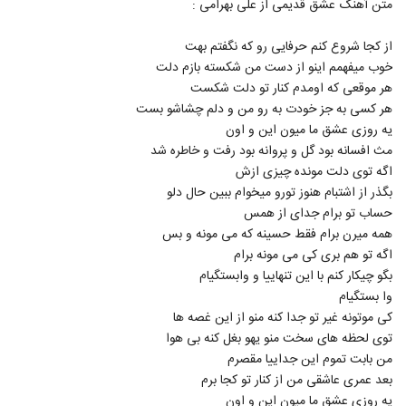
متن آهنگ عشق قدیمی از علی بهرامی :
6657
۲۹۶ بازدید
از کجا شروع کنم حرفایی رو که نگفتم بهت
دانلود آهنگ هادین شهر شلوغ (Hadin
خوب میفهمم اینو از دست من شکسته بازم دلت
Shahre Sholoogh)
6658
هر موقعی که اومدم کنار تو دلت شکست
۳۰۴ بازدید
هر کسی به جز خودت به رو من و دلم چشاشو بست
یه روزی عشق ما میون این و اون
مث افسانه بود گل و پروانه بود رفت و خاطره شد
اگه توی دلت مونده چیزی ازش
بگذر از اشتبام هنوز تورو میخوام ببین حال دلو
حساب تو برام جدای از همس
همه میرن برام فقط حسینه که می مونه و بس
اگه تو هم بری کی می مونه برام
بگو چیکار کنم با این تنهاییا و وابستگیام
وا بستگیام
کی موتونه غیر تو جدا کنه منو از این غصه ها
توی لحظه های سخت منو یهو بغل کنه بی هوا
من بابت تموم این جداییا مقصرم
بعد عمری عاشقی من از کنار تو کجا برم
یه روزی عشق ما میون این و اون