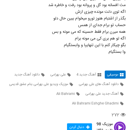
مث افسانه بود گل و پروانه بود رفت و خاطره شد
اگه توی دلت مونده چیزی ازش
بگذر از اشتبام هنوز تورو میخوام ببین حال دلو
حساب تو برام جدای از همس
همه میرن برام فقط حسینه که می مونه و بس
اگه تو هم بری کی می مونه برام
بگو چیکار کنم با این تنهاییا و وابستگیام
وا بستگیام
موسیقی
آهنگ جدید 4
علی بهرامی
دانلود آهنگ جدید
دانلود آهنگ های علی بهرامی
موزیک ویدیو علی بهرامی بنام عشق قدیمی
آهنگ جدید علی بهرامی
Ali Bahrami
Ali Bahrami Eshghe Ghadimi
۲۷۲
موزیک 98
دنبال کردن