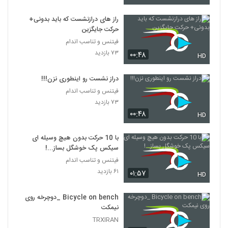
راز های درازنشست که باید بدونی+
حرکت جایگزین
فیتنس و تناسب اندام
۷۳ بازدید
۰۰:۴۸
HD
دراز نشست رو اینطوری نزن!!!
فیتنس و تناسب اندام
۷۳ بازدید
۰۰:۴۸
HD
با 10 حرکت بدون هیچ وسیله ای
سیکس پک خوشگل بساز...!
فیتنس و تناسب اندام
۶۱ بازدید
۰۱:۵۷
HD
Bicycle on bench _دوچرخه روی
نیمکت
TRXIRAN