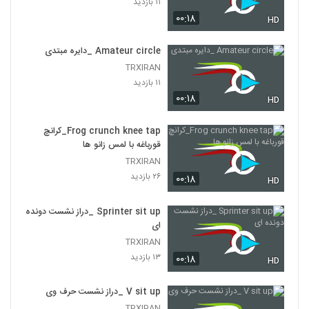
۱۱ بازدید
۰۰:۱۸
HD
Amateur circle _دایره مبتدی
TRXIRAN
۱۱ بازدید
۰۰:۱۸
HD
Frog crunch knee tap_کرانچ
قورباغه با لمس زانو ها
TRXIRAN
۲۶ بازدید
۰۰:۱۸
HD
Sprinter sit up _دراز نشست دونده
ای
TRXIRAN
۱۳ بازدید
۰۰:۱۸
HD
V sit up _دراز نشست حرف وی
TRXIRAN