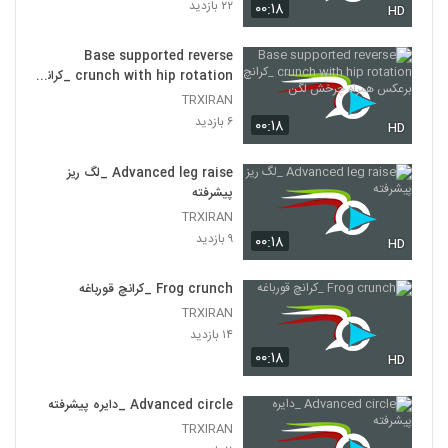
۲۲ بازدید
۰۰:۱۸
HD
Base supported reverse
crunch with hip rotation _کرانچ
برعکس همراه چرخش لگن
TRXIRAN
۶ بازدید
۰۰:۱۸
HD
Advanced leg raise _لگ ریز
پیشرفته
TRXIRAN
۹ بازدید
۰۰:۱۸
HD
Frog crunch _کرانچ قورباغه
TRXIRAN
۱۴ بازدید
۰۰:۱۸
HD
Advanced circle _دایره پیشرفته
TRXIRAN