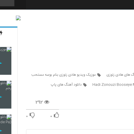
3345
3346
3347
نگ های هادی زنوزی
موزیک ویدیو هادی زنوزی بنام بوسه مستحب
Hadi Zonouzi Booseye
دانلود آهنگ های پاپ
3348
۲۹۲
۰
۰
3349