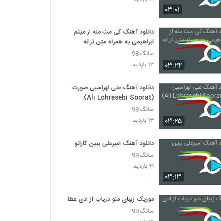
موزیک زیبای مثل تو از محمدرضا مهاجر
۰۳:۰۱
۲۸۱ بازدید
دانلود آهنگ کی مث منه از میثم
ابراهیمی به همراه متن ترانه
دانلود آهنگ امیرحسین شریفی می میرم برات
(Amir Hossein Sharifi Mimiram Barat)
سانگ 98
۲۶۶ بازدید
۰۳:۲۴
۱۳ بازدید
دانلود آهنگ مرتضی بهاری تجربه (Morteza
دانلود آهنگ علی لهراسبی صورت
Bahari Tajrobeh)
(Ali Lohrasebi Soorat)
۳۴۱ بازدید
سانگ 98
۰۳:۲۵
۱۳ بازدید
آهنگ رامین مبارکی بنام عاشق چشاتم
۲۷۵ بازدید
دانلود آهنگ امیرعلی ببین کاراتو
سانگ 98
دانلود آهنگ محسن ابراهیم زاده یکی یدونه
۲۱ بازدید
(رمیکس)
۰۳:۱۳
۴۴۶ بازدید
موزیک زیبای منو دریاب از ادی عطار
دانلود آهنگ جدید و زیبای حسین منتظری با نام
محشری تو (رمیکس)
سانگ 98
۱,۳۲۹ بازدید