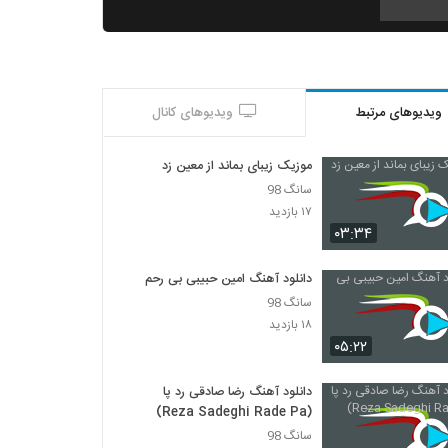
رضا ملک زاده آهنگ دلبر بی نشان
۹۱۰ بازدید
ویدیوهای مرتبط
ویدیوهای کانال
دانلود آهنگ میلاد فربد نیمکت (Milad
Farbod Nimkat)
۳۲۸ بازدید
موزیک زیبای بماند از معین زد
سانگ 98
آهنگ خیس میشم از سهیل رحمانی(پاپ)
۱۷ بازدید
۴۳۳ بازدید
۰۳:۳۴
دانلود آهنگ امین حبیبی بی رحم
دانلود آهنگ جدید و زیبای شهروز پدرامی نیا با
سانگ 98
نام تو کلام اولی (بی کلام)
۱۸ بازدید
۲۷۶ بازدید
۰۵:۲۲
دانلود آهنگ جدید و زیبای طهمورث جاویدان با
نام گولک بودونیایا
دانلود آهنگ رضا صادقی رد پا
۲۷۳ بازدید
(Reza Sadeghi Rade Pa)
سانگ 98