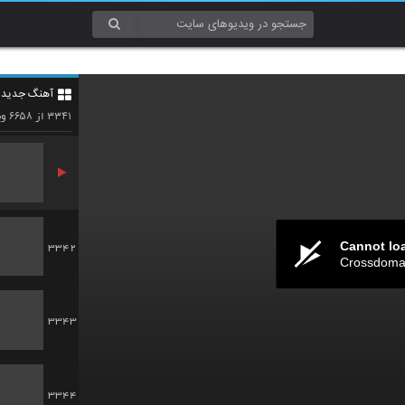
3339
آهنگ جدید 4
3340
۶۶۵۸
۳۳۴۱
از
وی
Cannot lo
3342
Crossdomai
3343
3344