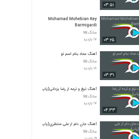
۰۳:۵۱
حسین توکلی آهنگ ای کاش
Mohamad Mohebian Key
۴۷۸ بازدید
Barmigardi
سانگ 98
دانلود آهنگ مجید یلان عشقم باش
۰۳:۲۵
۱۷ بازدید
۱,۴۵۴ بازدید
آهنگ عماد بنام اسم تو
سانگ 98
آهنگ فردین سلیمی بنام هه ناسه
۱۸ بازدید
۳۱۹ بازدید
۰۳:۳۱
آهنگ تیغ و ترمه از رضا یزدانی(پاپ)
کارن قلی نژاد آهنگ هیچکی مثل تو نیست
۲۴۰ بازدید
سانگ 98
۱۷ بازدید
۰۴:۳۳
آهنگ صادق رحیمی بنام مجنون اتین
۳۲۱ بازدید
آهنگ جان دلم از علی منتظری(پاپ)
سانگ 98
۱۹ بازدید