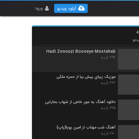
آهنگ شوخی از تقی شکری(پاپ)
۳۱۶ بازدید
ورود
آپلود ویدیو
دانلود آهنگ هوراد دوتایی (Hoorad Dotaei)
۴۰۶ بازدید
دئو
Hadi Zonouzi Booseye Mostahab
۲۹۲ بازدید
موزیک زیبای پیش بیا از حمزه ملکی
۳۶۲ بازدید
دانلود آهنگ یه جور خاص از شهاب بخارایی
۳۹۵ بازدید
آهنگ شب مهتاب از امین پویا(پاپ)
۲۸۰ بازدید