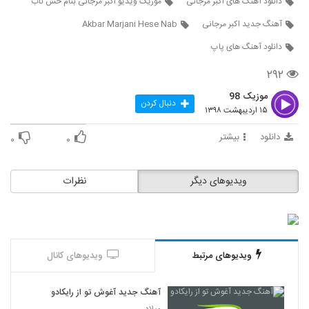
دانلود آهنگ های اکبر مرجانی
موزیک ویدیو اکبر مرجانی بنام حس ناب
۲۹۷ بازدید
3216
آهنگ جدید اکبر مرجانی
Akbar Marjani Hese Nab
دانلود آهنگ جدید و زیبای مرتضی سرمدی با
دانلود آهنگ های پاپ
نام دیوونم کردی
3217
۳۹۴ بازدید
۲۹۲
موزیک 98
آهنگ بنیامین معین کیا بنام عشقم تو بودی
دنبال کردن
۱۵ اردیبهشت ۱۳۹۸
۳۴۸ بازدید
3218
دانلود
بیشتر
۰
۰
ناصر پورکرم آهنگ وابسته نشی
۵۱۲ بازدید
3219
ویدیوهای دیگر
نظرات
دانلود آهنگ عطارد پیچ و تاب
۳۰۱ بازدید
3220
ویدیوهای مرتبط
ویدیوهای کانال
دانلود آهنگ علی رهان حس عجیب (Ali
Raahan Hesse Ajib)
3221
۲۹۶ بازدید
آهنگ جدید آغوش تو از رایکادو