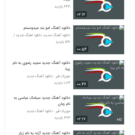
میلاد
دانلود آهنگ کنار تو از سید هانی وظیفه شناس
۶۴۳ بازدید
۵۳۲ بازدید
3222
۰۲:۱۲
دانلود آهنگ حواست به من باشه از ایرج جهان
دانلود آهنگ امو بند میدونستم
دیده
دانلود آهنگ جدید، دانلود اهنگ جدید ایرانی
3223
۲۹۲ بازدید
۵۹۱ بازدید
۰۰:۵۴
دانلود آهنگ جدید و زیبای پیروز بند با نام
چترتو ببند
3224
۳۹۴ بازدید
دانلود آهنگ جدید مجید رضوی به نام
زیبا
آهنگ قطار از گروه دکور(پاپ)
موزیک قیر - دانلود آهنگ جدبد
۳۱۵ بازدید
۱,۱۱۴ بازدید
3225
۰۰:۴۶
دانلود آهنگ جدید سیامک عباسی به
آهنگ فاتح نورایی بنام تو دل برو
نام زمان
۴۳۶ بازدید
3226
موزیک قیر - دانلود آهنگ جدبد
۳۲۴ بازدید
۰۲:۱۷
HD
Mehrdad Parvin Nabashi
۳۰۶ بازدید
3227
دانلود آهنگ جدید آژند به نام ژیار