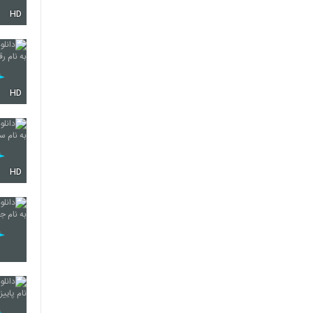
HD
3585
3586
HD
3587
HD
3588
3589
3590