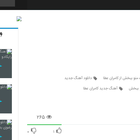
3569
3570
3571
 منو ببخش از کامران عطا
دانلود آهنگ جدید
و ببخش
آهنگ جدید کامران عطا
3572
۲۶۵
3573
۰
۱