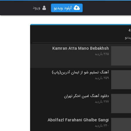
دانلود آهنگ پارسا زارع تولدت مبارک (Parsa
Zare Tavalodet Mobarak)
ورود
آپلود ویدیو
۹۲۲ بازدید
دانلود آهنگ رضا دوامی همش حرف بود (Reza
Davami Hamash Harf Bood)
۲۸۰ بازدید
دئو
Kamran Atta Mano Bebakhsh
۲۶۵ بازدید
آهنگ تسلیم شو از ایمان آدرین(پاپ)
۲۵۹ بازدید
دانلود آهنگ امین اخگر تهران
۲۷۷ بازدید
Abolfazl Farahani Ghalbe Sangi
۲۴۰ بازدید