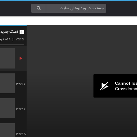
3563
آهنگ جدید 4
3564
۶۶۵۸
۳۵۶۵
از
وی
Cannot lo
3566
Crossdomai
3567
3568