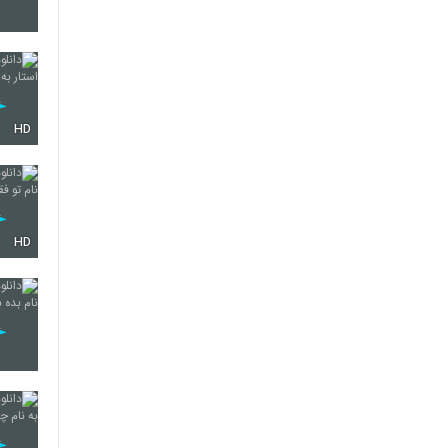
3580
HD
3581
3582
HD
3583
3584