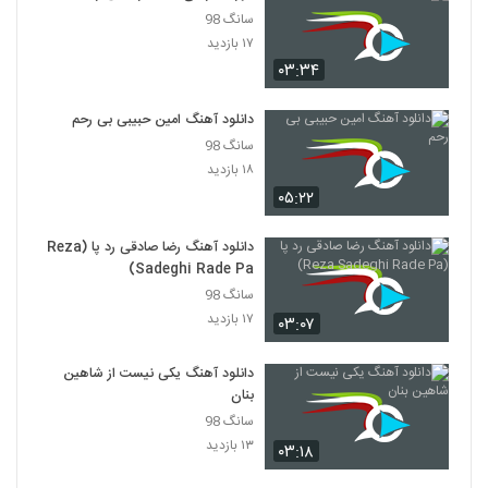
سانگ 98
دانلود آهنگ امین اخگر تهران
۱۷ بازدید
۲۷۷ بازدید
۰۳:۳۴
3567
دانلود آهنگ امین حبیبی بی رحم
Abolfazl Farahani Ghalbe Sangi
سانگ 98
۲۴۰ بازدید
3568
۱۸ بازدید
۰۵:۲۲
دانلود آهنگ خدایی کن از محمد عسکری
۲۴۷ بازدید
3569
دانلود آهنگ رضا صادقی رد پا (Reza
Sadeghi Rade Pa)
سانگ 98
دانلود آهنگ جدید و زیبای هومن تفنگچیها با
نام رویای مشترک (بی کلام)
۱۷ بازدید
۰۳:۰۷
3570
۲۵۵ بازدید
دانلود آهنگ یکی نیست از شاهین
آهنگ مهدی براتی بنام بی بهونه
بنان
۲۵۵ بازدید
3571
سانگ 98
۱۳ بازدید
۰۳:۱۸
موزیک زیبای دلشوره از حسن بحرانی