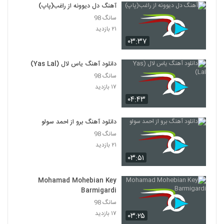
۳۳۴ بازدید
آهنگ دل دیوونه از راغب(پاپ)
3572
سانگ 98
۲۱ بازدید
آهنگ علیرضا کیارشی بنام اولین آخرین
۰۳:۳۷
۲۷۶ بازدید
3573
دانلود آهنگ یاس لال (Yas Lal)
آهنگ ماه پیشونی از محب(پاپ)
سانگ 98
۳۲۹ بازدید
3574
۱۷ بازدید
۰۴:۴۳
دانلود آهنگ جدید و زیبای مجید ماندگاری با
نام دود شد
دانلود آهنگ برو از احمد سولو
3575
۲۵۹ بازدید
سانگ 98
۲۱ بازدید
دانلود آهنگ مصطفی دهقانی بگو کارون
۰۳:۵۱
(Mostafa Dehghani Bego Karoon)
3576
۳۱۴ بازدید
Mohamad Mohebian Key
Barmigardi
دانلود آهنگ محمد احمدی سنسیز
(Mohammad Ahmadi Sansiz)
سانگ 98
3577
۲۶۴ بازدید
۱۷ بازدید
۰۳:۲۵