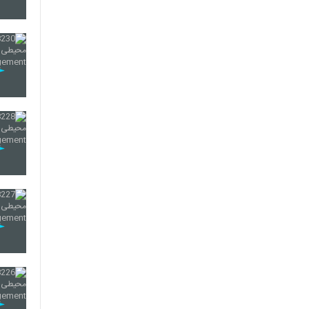
223
224
225
226
227
228