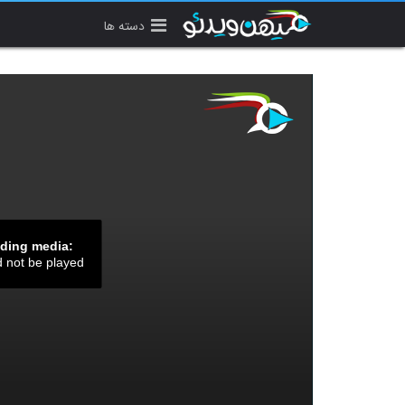
دسته ها
ading media:
d not be played