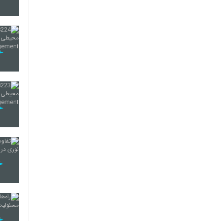
229
230
231
232
233