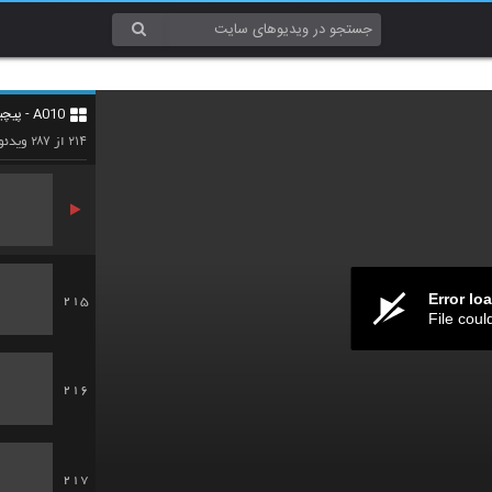
212
A010 - پیچیدگی (Complexity)
213
۲۸۷
۲۱۴
از
ویدئو
Error lo
215
File coul
216
217