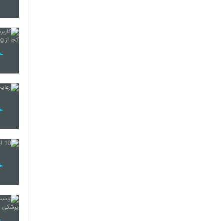
234
235
236
237
238
239