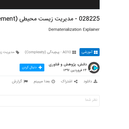
028225 - مدیریت زیست محیطی (Environmental Management)
Dematerialization Explainer
آموزشی
A010 - پیچیدگی (Complexity)
مدیریت ز
دانش، پژوهش و فناوری
دنبال کردن
۲۴ فروردین ۱۳۹۷
دانلود
اشتراک
بعدا میبینم
گزارش