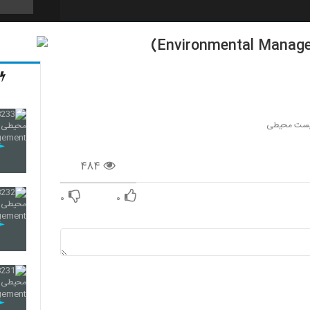
218
219
یست محیطی
۴۸۴
220
۰
۰
221
222