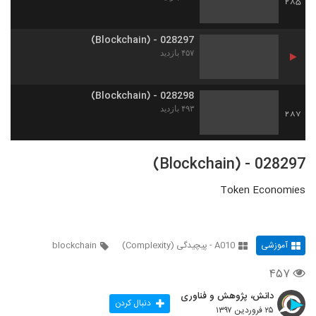
285
028297 - (Blockchain)
۴۵۷ بازدید
028298 - (Blockchain)
۴۹۳ بازدید
287
028297 - (Blockchain)
Token Economies
آموزشی
A010 - پیچیدگی (Complexity)
blockchain
۴۵۷
دانش، پژوهش و فناوری
دنبال کردن
۲۵ فروردین ۱۳۹۷