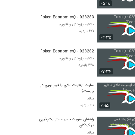
028290 - (Blockchain)
۰۵:۱۸
۴۱۴ بازدید
028283 - (Token Economics)
دانش، پژوهش و فناوری
028291 - (Blockchain)
۴۷۰ بازدید
۴۰۲ بازدید
۰۴:۳۵
028292 - (Blockchain)
028282 - (Token Economics)
۴۵۶ بازدید
دانش، پژوهش و فناوری
۴۴۸ بازدید
۰۷:۳۴
028293 - (Blockchain)
۴۳۸ بازدید
تفاوت اینترنت عادی با فیبر نوری در
چیست؟
میلاد
028294 - (Blockchain)
۰۱:۱۵
۲۱۰ بازدید
۴۱۱ بازدید
راه‌های تقویت حس مسئولیت‌پذیری
028295 - (Blockchain)
در کودکان
۳۷۴ بازدید
میلاد