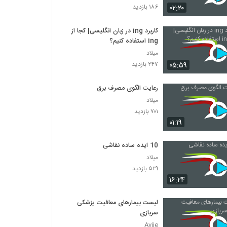
۰۲:۲۰
۱۸۶ بازدید
028296 - (Blockchain)
کاربرد ing در زبان انگلیسی| کجا از
۴۳۱ بازدید
ing استفاده کنیم؟
میلاد
028297 - (Blockchain)
۰۵:۵۹
۲۴۷ بازدید
۴۵۷ بازدید
رعایت الگوی مصرف برق
میلاد
028298 - (Blockchain)
۷۰۱ بازدید
۴۹۳ بازدید
۰۱:۱۹
10 ایده ساده نقاشی
میلاد
۵۲۹ بازدید
۱۶:۲۴
لیست بیمارهای معافیت پزشکی
سربازی
Avije