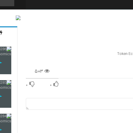
274
275
Token E
۵۰۳
276
۰
۰
277
278