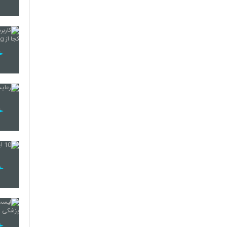
285
286
287