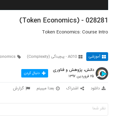
028281 - (Token Economics)
Token Economics: Course Intro
آموزشی
A010 - پیچیدگی (Complexity)
conomics
دانش، پژوهش و فناوری
دنبال کردن
۲۵ فروردین ۱۳۹۷
دانلود
اشتراک
بعدا میبینم
گزارش