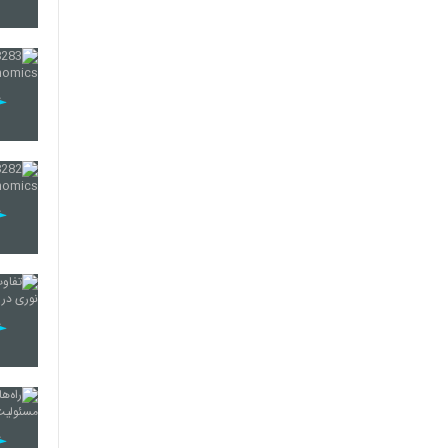
279
280
281
282
283
284