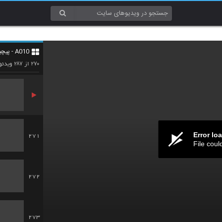
268
A010 - پیچیدگی (Complexity)
269
۲۸۷
۲۷۰
از
ویدئو
Error lo
271
File coul
272
273