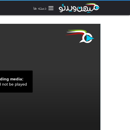
دسته ها
ading media:
d not be played