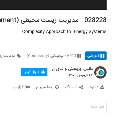
028228 - مدیریت زیست محیطی (Environmental Management)
Complexity Approach to: Energy Systems
آموزشی
A010 - پیچیدگی (Complexity)
مدیریت ز
دانش، پژوهش و فناوری
دنبال کردن
۲۴ فروردین ۱۳۹۷
دانلود
اشتراک
بعدا میبینم
گزارش