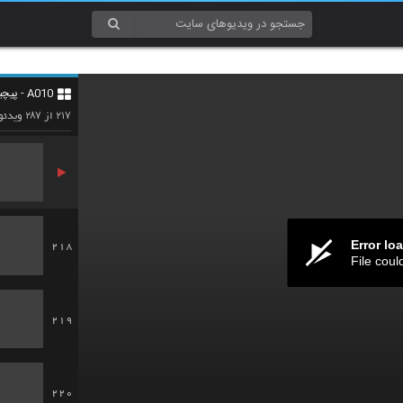
215
A010 - پیچیدگی (Complexity)
216
۲۸۷
۲۱۷
از
ویدئو
Error lo
218
File coul
219
220