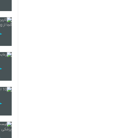
237
238
239
240
241
242