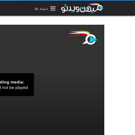
دسته ها
ading media:
d not be played