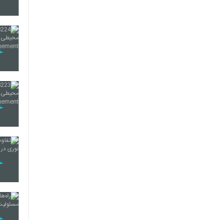
232
233
234
235
236