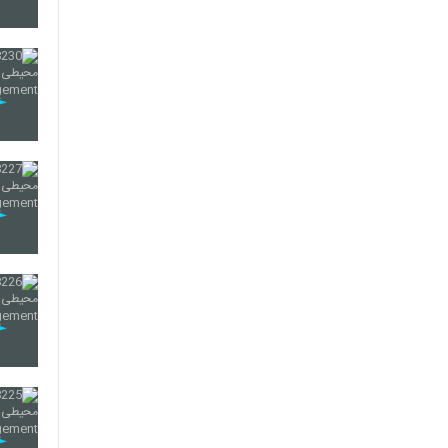
226
227
228
229
230
231