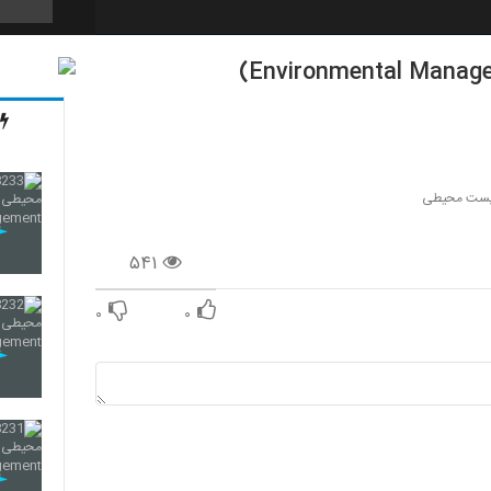
221
222
یست محیطی
۵۴۱
223
۰
۰
224
225