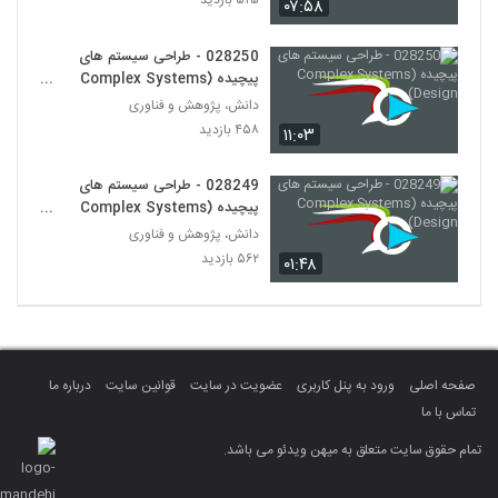
۵۲۵ بازدید
۰۷:۵۸
028282 - (Token Economics)
۴۴۸ بازدید
271
028250 - طراحی سیستم های
پیچیده (Complex Systems
Design)
028283 - (Token Economics)
دانش، پژوهش و فناوری
۴۷۰ بازدید
۴۵۸ بازدید
۱۱:۰۳
272
028249 - طراحی سیستم های
028284 - (Token Economics)
پیچیده (Complex Systems
۳۶۶ بازدید
273
Design)
دانش، پژوهش و فناوری
۵۶۲ بازدید
۰۱:۴۸
028285 - (Token Economics)
۳۳۹ بازدید
274
028286 - (Token Economics)
صفحه اصلی
ورود به پنل کاربری
عضویت در سایت
قوانین سایت
درباره ما
۴۲۲ بازدید
275
تماس با ما
تمام حقوق سایت متعلق به میهن ویدئو می باشد.
028287 - (Blockchain)
۴۴۱ بازدید
276