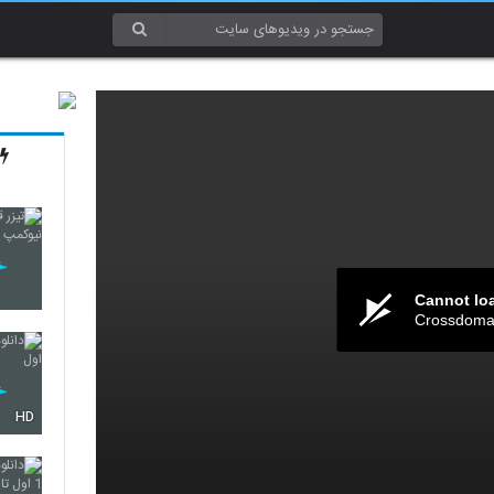
Cannot lo
Crossdomai
HD