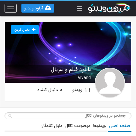
آپلود ویدیو
Toggle
vigation
دنبال کردن
دانلود فیلم و سریال
arvand
ویدئو
دنبال کننده
0
11
صفحه اصلی
ویدئوها
موضوعات کانال
دنبال کنندگان