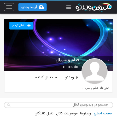
آپلود ویدیو
Toggle
vigation
دنبال کردن
فیلم و سریال
mrmovie
ویدئو
دنبال کننده
0
4
تیزر های فیلم و سریال
صفحه اصلی
ویدئوها
موضوعات کانال
دنبال کنندگان