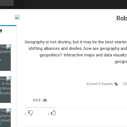
Rob
31
Geography is not destiny, but it may be the best startin
32
shifting alliances and divides, how are geography and 
geopolitics? Interactive maps and data visualiza
geogra
33
Robert D Kaplan
34
۳۶۴
۰
۰
35