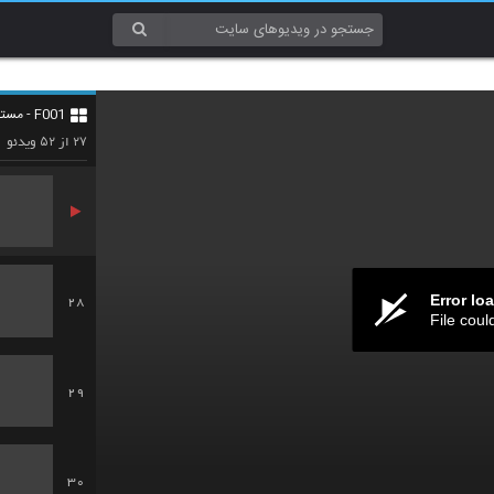
25
F001 - مستند و سخنرانی (Documentary & Lecture)
26
۵۲
۲۷
از
ویدئو
Error lo
28
File coul
29
30