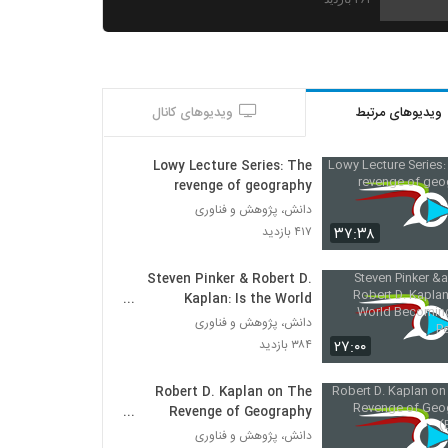
Robert D. Kaplan: Eurasia, Europe and
the Question of U.S. Leadership
۳۶۴ بازدید
ویدیوهای مرتبط
ویدیوهای کانال
Robert D. Kaplan: Keynote Address
۳۰۷ بازدید
Lowy Lecture Series: The
revenge of geography
Robert D. Kaplan: The Indian Ocean
دانش، پژوهش و فناوری
and the Future of American Power
۳۷:۳۸
۴۱۷ بازدید
۴۴۳ بازدید
Steven Pinker & Robert D.
Geopolitics in the 21st Century with
Kaplan: Is the World
Robert D. Kaplan
Becoming More Peaceful
دانش، پژوهش و فناوری
۴۳۷ بازدید
۲۷:۰۰
۳۸۴ بازدید
Robert D. Kaplan: How Maps Make Us
۳۸۵ بازدید
Robert D. Kaplan on The
Revenge of Geography
(Edited)
دانش، پژوهش و فناوری