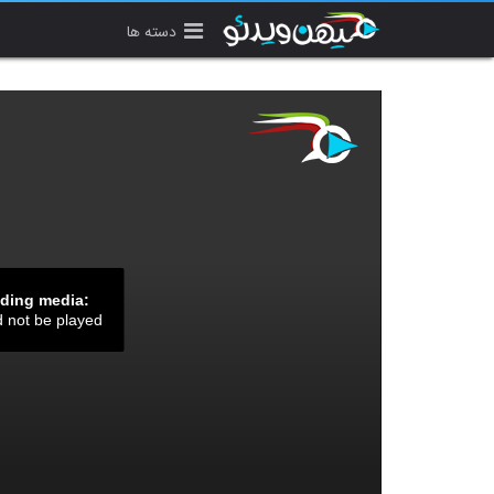
دسته ها
ading media:
d not be played