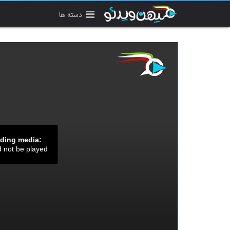
دسته ها
ading media:
d not be played