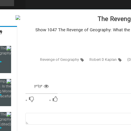
The Reveng
51
Show 1047 The Revenge of Geography: What the M
52
Revenge of Geography
Robert D Kaplan
۳۹۳
۰
۰