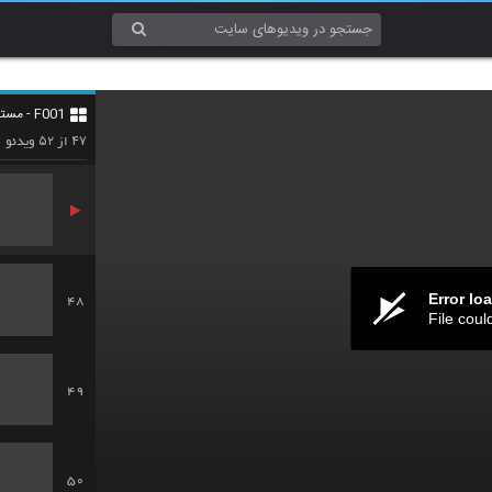
45
F001 - مستند و سخنرانی (Documentary & Lecture)
46
۵۲
۴۷
از
ویدئو
Error lo
48
File coul
49
50