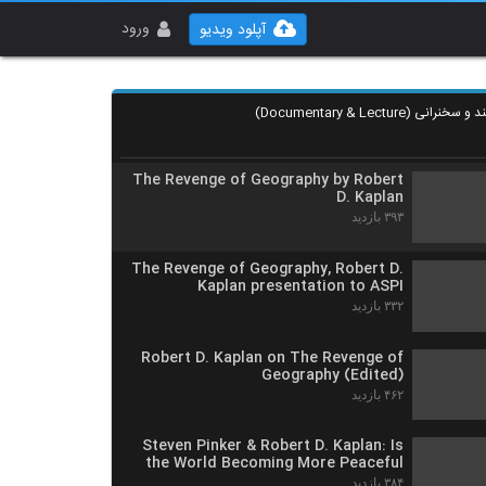
Robert D. Kaplan: Two Cold Wars and
a Thirty Year Journey Through
ورود
آپلود ویدیو
Romania and Beyond
۳۰۷ بازدید
Robert D. Kaplan's The Revenge of
Geography
۴۰۴ بازدید
The Revenge of Geography by Robert
D. Kaplan
۳۹۳ بازدید
The Revenge of Geography, Robert D.
Kaplan presentation to ASPI
۳۳۲ بازدید
Robert D. Kaplan on The Revenge of
Geography (Edited)
۴۶۲ بازدید
Steven Pinker & Robert D. Kaplan: Is
the World Becoming More Peaceful
۳۸۴ بازدید