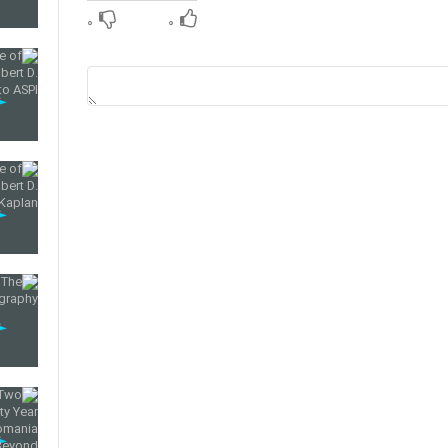
۰
۰
50
51
52