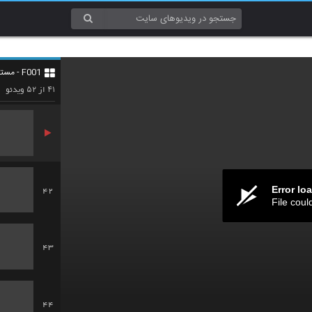
39
F001 - مستند و سخنرانی (Documentary & Lecture)
40
۵۲
۴۱
از
ویدئو
Error lo
42
File coul
43
44