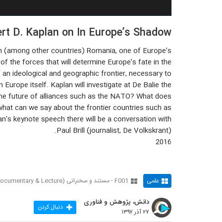
rt D. Kaplan on In Europe’s Shadow
ugh (among other countries) Romania, one of Europe’s
f the forces that will determine Europe’s fate in the
an ideological and geographic frontier, necessary to
n Europe itself. Kaplan will investigate at De Balie the
the future of alliances such as the NATO? What does
hat can we say about the frontier countries such as
's keynote speech there will be a conversation with
Paul Brill (journalist, De Volkskrant).
2016
علمی
F001 - مستند و سخنرانی (Documentary & Lecture)
دانش، پژوهش و فناوری
دنبال کردن
۲۷ آذر ۱۳۹۷