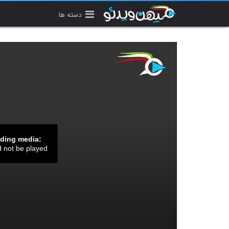
دسته ها
ading media:
d not be played