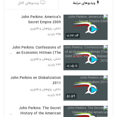
Robert D. Kaplan: The Return of
ویدیوهای مرتبط
ویدیوهای کانال
Marco Polo's World (War Strategy &
30
U.S. Interests in the 21st Century)
۳۶۲ بازدید
John Perkins: America's
Secret Empire 2009
Robert D. Kaplan: Eurasia, Europe
and the Question of U.S. Leadership
دانش، پژوهش و فناوری
31
۳۶۴ بازدید
۲۷۵ بازدید
۰۱:۲۲:۰۴
Robert D. Kaplan: Keynote Address
John Perkins: Confessions of
۳۰۷ بازدید
32
an Economic Hitman (The
Debt is NOT Yours to Repay)
دانش، پژوهش و فناوری
2012
Robert D. Kaplan: The Indian Ocean
۲۷۶ بازدید
۰۱:۰۵:۱۱
and the Future of American Power
33
۴۴۳ بازدید
John Perkins on Globalization
2011
Geopolitics in the 21st Century with
Robert D. Kaplan
دانش، پژوهش و فناوری
34
۴۳۷ بازدید
۲۸۳ بازدید
۵۱:۵۹
Robert D. Kaplan: How Maps Make
John Perkins: The Secret
Us
History of the American
35
۳۸۵ بازدید