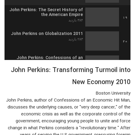
John Perkins: The Secret History of
the American Empire
19
۳۸۴ بازدید
John Perkins on Globalization 2011
۲۸۳ بازدید
20
John Perkins: Confessions of an
Economic Hitman (The Debt is NOT
21
Yours to Repay) 2012
John Perkins: Transforming Turmoil into
۲۷۶ بازدید
New Economy 2010
John Perkins: America's Secret
Empire 2009
22
۲۷۵ بازدید
Boston University
John Perkins, author of Confessions of an Economic Hit Man,
مستند Four Horsemen (2012)
discusses the underlying causes, or "very deep cancer," of the
۵۲۵ بازدید
economic crisis as well as the corporate control of the
23
government, encouraging young people to unite and force
change in what Perkins considers a "revolutionary time." After
مستند Peace, Propaganda & the
Promised Land (2004)