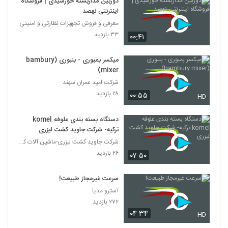
دوربین مداربسته خورشیدی | فروشگاه
The Revenge of Geography by
اینترنتی نهصد
Robert D. Kaplan
47
معرفی و فروش تجهیزات نظارتی و امنیتی
۳۹۳ بازدید
۳۳ بازدید
۰۰:۴۱
The Revenge of Geography, Robert
D. Kaplan presentation to ASPI
میکسر بمبوری - بنبوری (bambury
48
۳۳۱ بازدید
mixer)
شرکت امید عمران سهند
Robert D. Kaplan on The Revenge of
۲۸ بازدید
۰۰:۵۵
Geography (Edited)
HD
49
۴۶۲ بازدید
دستگاه بسته بندی علوفه komel
Steven Pinker & Robert D. Kaplan: Is
ترکیه- شرکت جاوید کشت لیزری
the World Becoming More Peaceful
شرکت جاوید کشت لیزری-ماشین آلات کشاورزی مردانی
50
۳۸۴ بازدید
۲۶ بازدید
۰۷:۵۰
Lowy Lecture Series: The revenge of
geography
سرعت غیرمجاز طبیعت!
51
۴۱۷ بازدید
آسترو مدیا
۲۷۲ بازدید
Google and the World Brain
۰۴:۳۴
HD
۳۹۲ بازدید
52